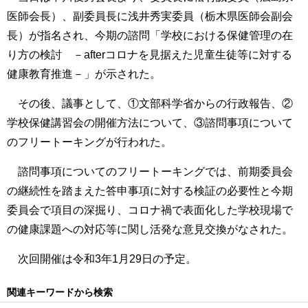
医師会長）、副委員長に浅井秀実委員（栃木県医師会副会
長）が指名され、今期の諮問「学校における保健管理の在
り方の検討 －afterコロナを見据えた児童生徒等に対する
健康教育推進－」が示された。
その後、議事として、①文部科学省からの行政報告、②
学校保健講習会の開催方法について、③諮問事項について
のフリートーキングが行われた。
諮問事項についてのフリートーキングでは、前期委員会
の継続性を踏まえた答申事項に対する検証の必要性と今期
委員会で項目の深掘り、コロナ禍で表面化した学校現場で
の健康課題への対応等に関し活発な意見交換がなされた。
次回開催は令和3年1月29日の予定。
関連キーワードから検索