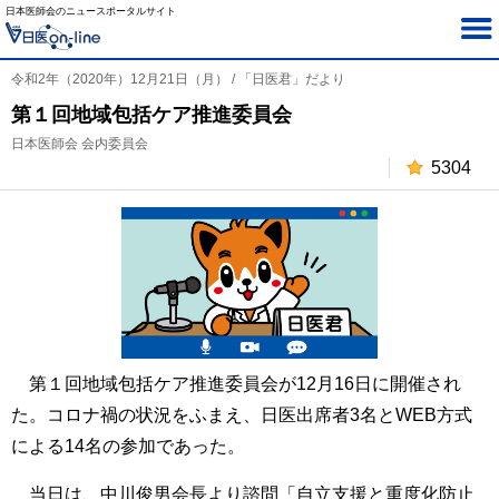
日本医師会のニュースポータルサイト
令和2年（2020年）12月21日（月） / 「日医君」だより
第１回地域包括ケア推進委員会
日本医師会 会内委員会
5304
第１回地域包括ケア推進委員会が12月16日に開催され
た。コロナ禍の状況をふまえ、日医出席者3名とWEB方式
による14名の参加であった。
当日は、中川俊男会長より諮問「自立支援と重度化防止