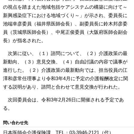
の視点を踏まえた地域包括ケアシステムの構築に向けて～
新興感染症下における地域づくり～」が示され、委員長に
池端幸彦委員（福井県医師会長）、副委員長に鈴木邦彦委
員（茨城県医師会長）、中尾正俊委員（大阪府医師会副会
長）が指名された。
次第に従い、（１）諮問について、（２）介護政策の最
新動向、（３）意見交換、（４）自由討議の内容で議事が
進行した。（２）介護政策の最新動向では、担当役員の江
澤和彦常任理事より令和3年4月に予定の介護報酬改定に関
する説明があり、諮問と合わせて意見交換が行われた。
次回委員会は、令和3年2月26日に開催される予定であ
る。
問い合わせ先
日本医師会介護保険課 TEL：03‐3946‐2121（代）