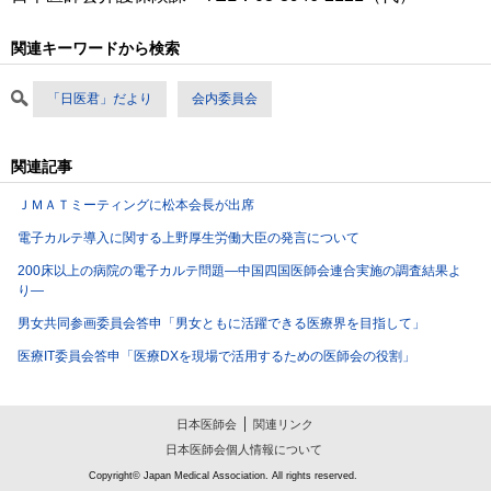
関連キーワードから検索
「日医君」だより
会内委員会
関連記事
ＪＭＡＴミーティングに松本会長が出席
電子カルテ導入に関する上野厚生労働大臣の発言について
200床以上の病院の電子カルテ問題―中国四国医師会連合実施の調査結果よ
り―
男女共同参画委員会答申「男女ともに活躍できる医療界を目指して」
医療IT委員会答申「医療DXを現場で活用するための医師会の役割」
日本医師会
関連リンク
日本医師会個人情報について
Copyright© Japan Medical Association. All rights reserved.