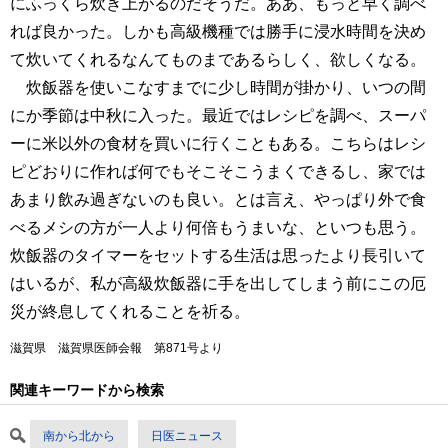
にふっくら炊き上がるのだそうだ。ああ、もっと早く調べ
れば良かった。しかも高級機種では勝手に浸水時間を決め
て炊いてくれるなんてものまであるらしく、欲しくなる。
炊飯器を使いこなすまでに少し時間が掛かり、いつの間
にか季節は中秋に入った。最近ではレシピを調べ、スーパ
ーに米以外の食材を買いに行くこともある。こちらはレシ
ピどおりに作れば何でもそこそこうまくできるし、家では
あまり飲み過ぎないのも良い。とは言え、やっぱり外で食
べるメシの方が一人より何倍もうまいな、といつも思う。
炊飯器のタイマーをセットする生活は思ったより長引いて
はいるが、私が高級炊飯器に手を出してしまう前にこの厄
災が終息してくれることを祈る。
滋賀県 滋賀県医師会報 第871号より
関連キーワードから検索
南から北から
日医ニュース