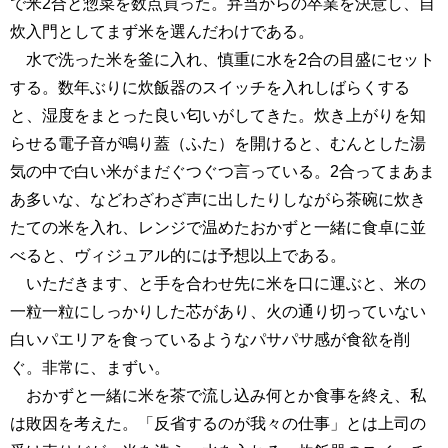
で米2合と惣菜を数点買った。弁当からの卒業を決意し、自
炊入門としてまず米を選んだわけである。
水で洗った米を釜に入れ、慎重に水を2合の目盛にセット
する。数年ぶりに炊飯器のスイッチを入れしばらくする
と、湿度をまとった良い匂いがしてきた。炊き上がりを知
らせる電子音が鳴り蓋（ふた）を開けると、むんとした湯
気の中で白い米がまだぐつぐつ言っている。2合ってまあま
あ多いな、などわざわざ声に出したりしながら茶碗に炊き
たての米を入れ、レンジで温めたおかずと一緒に食卓に並
べると、ヴィジュアル的には予想以上である。
いただきます、と手を合わせ先に米を口に運ぶと、米の
一粒一粒にしっかりした芯があり、火の通り切っていない
白いパエリアを食っているようなパサパサ感が食欲を削
ぐ。非常に、まずい。
おかずと一緒に米を茶で流し込み何とか食事を終え、私
は敗因を考えた。「反省するのが我々の仕事」とは上司の