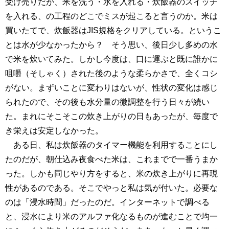
受け売りだが、米を洗う・水を入れる・炊飯器のスイッチ
を入れる、の工程のどこでミスが起こると言うのか。米は
買いたてで、炊飯器はJIS規格をクリアしている。というこ
とは水が少なかったから？ そう思い、後日少し多めの水
で米を炊いてみた。しかし今度は、口に運ぶと既に誰かに
咀嚼（そしゃく）された後のような柔らかさで、全くコシ
がない。まずいことに変わりはないが、性状の変化は感じ
られたので、その後も水分量の微調整を行う日々が続い
た。まれにそこそこの炊き上がりの日もあったが、毎度で
き栄えは安定しなかった。
ある日、私は炊飯器のタイマー機能を利用することにし
たのだが、朝仕込み夜食べた米は、これまでで一番うまか
った。しかも同じやり方をすると、米の炊き上がりに再現
性があるのである。そこでやっと私は気が付いた。必要な
のは「浸水時間」だったのだ。インターネットで調べる
と、浸水により米のアルファ化なるものが進むことで均一