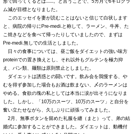
形で回ってくるとは......。と言うことで、5カ月で6キログラ
ム減が目標となりました。
このエッセイを妻が読むことはないと信じて白状します
と、病院の帰りにPre-medi.と称して、ラーメン、牛丼、た
こ焼きなどを食べて帰ったりしていましたので、まずは
Pre-medi.無しでの生活としました。
日々の食事については、昼ご飯をダイエットの強い味方
proteinでの置き換えとし、それ以外もグルテンを極力抑
え、パン類、麺類は原則禁止としました。
ダイエットは誘惑との闘いです。飲み会を我慢する、や
むを得ず参加した場合もお酒は飲まない、〆のラーメンは
やめる。食欲の塊の私としては本当に涙が出そうになりま
した。しかし、「10万のスーツ、10万のスーツ」と自分を
奮い立たせながら、久しぶりに頑張ってみました。
2月、無事ボタンを留めた礼服を纏（まと）って、弟の結
婚式に参加することができました。ダイエットは、動機付