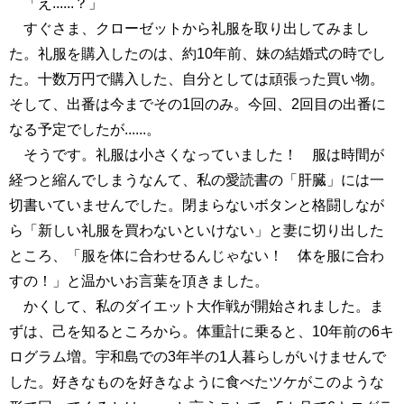
「え......？」
すぐさま、クローゼットから礼服を取り出してみまし
た。礼服を購入したのは、約10年前、妹の結婚式の時でし
た。十数万円で購入した、自分としては頑張った買い物。
そして、出番は今までその1回のみ。今回、2回目の出番に
なる予定でしたが......。
そうです。礼服は小さくなっていました！ 服は時間が
経つと縮んでしまうなんて、私の愛読書の「肝臓」には一
切書いていませんでした。閉まらないボタンと格闘しなが
ら「新しい礼服を買わないといけない」と妻に切り出した
ところ、「服を体に合わせるんじゃない！ 体を服に合わ
すの！」と温かいお言葉を頂きました。
かくして、私のダイエット大作戦が開始されました。ま
ずは、己を知るところから。体重計に乗ると、10年前の6キ
ログラム増。宇和島での3年半の1人暮らしがいけませんで
した。好きなものを好きなように食べたツケがこのような