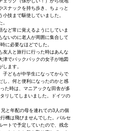
チェック（懐かしい！）から現地
やスナックを持ち歩き、ちょっと
う小技まで駆使していました。
た。
語など常に覚えるようにしていま
もないのに老人が周囲に集合して
認が時に必要なほどでした。
も友人と旅行に行った時はあんな
大津でバックパックの女子が地図
がします。
、子どもが中学生になってからで
だし、何と便利になったのかと感
回った時は、マニアックな田舎が多
ッタリしてしまいました。ドイツの
兄と年配の母を連れての3人の個
で飛行機は飛びませんでした。バルセ
ルートで予定していたので、残念