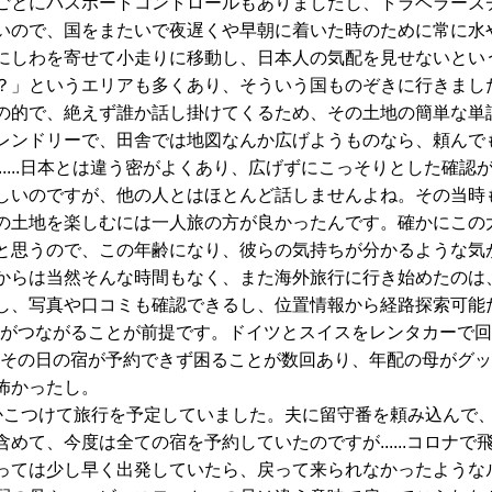
とにパスポートコントロールもありましたし、トラベラーズ
いので、国をまたいで夜遅くや早朝に着いた時のために常に水
にしわを寄せて小走りに移動し、日本人の気配を見せないとい
？」というエリアも多くあり、そういう国ものぞきに行きまし
的で、絶えず誰か話し掛けてくるため、その土地の簡単な単
レンドリーで、田舎では地図なんか広げようものなら、頼んで
.....日本とは違う密がよくあり、広げずにこっそりとした確
いのですが、他の人とはほとんど話しませんよね。その当時
の土地を楽しむには一人旅の方が良かったんです。確かにこの
と思うので、この年齢になり、彼らの気持ちが分かるような気
らは当然そんな時間もなく、また海外旅行に行き始めたのは
し、写真や口コミも確認できるし、位置情報から経路探索可能
Fiがつながることが前提です。ドイツとスイスをレンタカーで
ず、その日の宿が予約できず困ることが数回あり、年配の母がグ
怖かったし。
こつけて旅行を予定していました。夫に留守番を頼み込んで、
めて、今度は全ての宿を予約していたのですが......コロナ
っては少し早く出発していたら、戻って来られなかったような