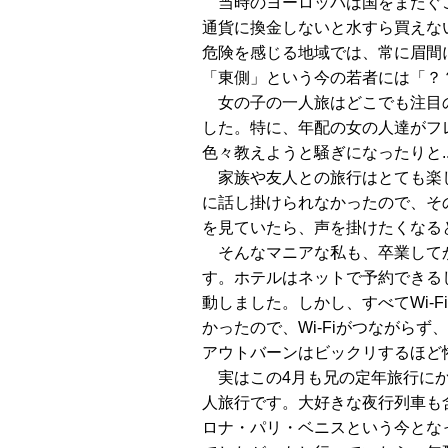
当時のヨーロッパは国をまたぐご
通貨に換金しないと水すら買えな
危険を感じる地域では、常に眉間
「東側」という今の若者には「？
女の子の一人旅はどこでも注目の
した。特に、年配の女の人達がフ
色々教えようと騒ぎになったりと.
家族や友人との旅行はとても楽し
に話し掛けられなかったので、そ
を見ていたら、声を掛けたくなる
そんなマニアな私も、卒業してか
す。ホテルはネットで予約できる
動しました。しかし、すべてWi-
かったので、Wi-Fiがつながら
アウトバーンはビックリするほど
実はこの4月も兄の定年旅行にか
人旅行です。大好きな夜行列車も含
ロナ・パリ・ベニスという今とな