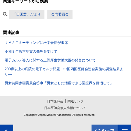
関連キーワードから検索
「日医君」だより
会内委員会
関連記事
ＪＭＡＴミーティングに松本会長が出席
令和８年熊本地震の発災を受けて
電子カルテ導入に関する上野厚生労働大臣の発言について
200床以上の病院の電子カルテ問題―中国四国医師会連合実施の調査結果よ
り―
男女共同参画委員会答申「男女ともに活躍できる医療界を目指して」
日本医師会
関連リンク
日本医師会個人情報について
Copyright© Japan Medical Association. All rights reserved.