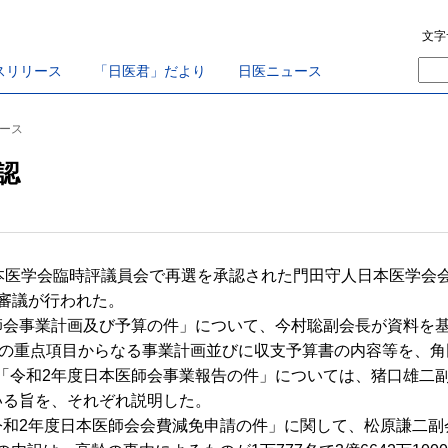
文字
スリリース
「日医君」だより
日医ニュース
ュース
認
本医学会臨時評議員会で再選を承認された門田守人日本医学会
案審議が行われた。
会事業計画及び予算の件」について、今村聡副会長が資料を基に
0の重点項目からなる事業計画並びに収支予算書の内容等を、角
「令和2年度日本医師会事業報告の件」については、猪口雄二副会
いる旨を、それぞれ説明した。
和2年度日本医師会会費減免申請の件」に関して、松原謙二副会