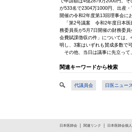
で申請額は4億2879万2000円
が533名で2304万1000円、出
開催の令和2年度第13回理事会
「第2号議案 令和2年度日本医
務委員長が5月7日開催の財務委
会費賦課徴収の件」については、
明し、3案はいずれも賛成多数で
その他、当日は議事に先立って、
関連キーワードから検索
代議員会
日医ニュー
日本医師会
関連リンク
日本医師会個人