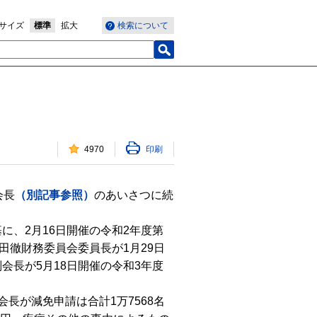
サイズ
標準
拡大
検索について
4970
印刷
会長
（別記事参照）
のあいさつに続
、2月16日開催の令和2年度第
田徹財務委員会委員長が1月29日
長が5月18日開催の令和3年度
長が減免申請は合計1万7568名