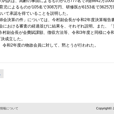
。その内訳は、高齢の事由によるものが1万777名で3億6642万1
産・育児によるものが105名で308万円、研修医が6153名で362
において承認を得ていることを説明した。
師会決算の件」については、今村副会長が令和2年度決算報告
員会における審査の経過並びに結果を、それぞれ説明。また、「
今村副会長が会費賦課額、徴収方法等、令和3年度と同様に令和
可決成立した。
令和2年度の物故会員に対して、黙とうが行われた。
ス
情報について
Copyright© J