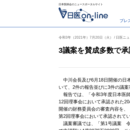
日本医師会のニュースポータルサイト
プレ
令和3年（2021年）7月20日（火） / 日医ニ
3議案を賛成多数で承
中川会長及び6月18日開催の日
いて、2件の報告並びに3件の議
報告では、「令和3年度日本医師
12回理事会において承認された2
開催の財務委員会の審査内容を、
第2回理事会において承認されて
議案審議では、「第1号議案 令