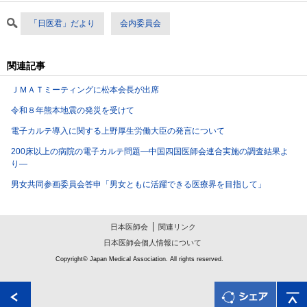
「日医君」だより
会内委員会
関連記事
ＪＭＡＴミーティングに松本会長が出席
令和８年熊本地震の発災を受けて
電子カルテ導入に関する上野厚生労働大臣の発言について
200床以上の病院の電子カルテ問題―中国四国医師会連合実施の調査結果よ
り―
男女共同参画委員会答申「男女ともに活躍できる医療界を目指して」
日本医師会
関連リンク
日本医師会個人情報について
Copyright© Japan Medical Association. All rights reserved.