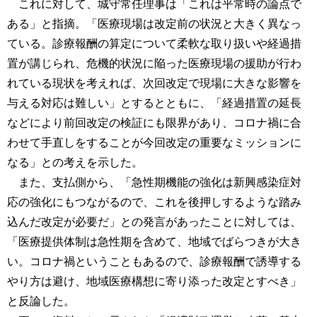
これに対して、城守常任理事は「これは平常時の論点で
ある」と指摘。「医療現場は改定前の状況と大きく異なっ
ている。診療報酬の算定について柔軟な取り扱いや経過措
置が講じられ、危機的状況に陥った医療現場の援助が行わ
れている現状を考えれば、次回改定で現場に大きな影響を
与える対応は難しい」とするとともに、「経過措置の延長
などにより前回改定の検証にも限界があり、コロナ禍に合
わせて手直しをすることが今回改定の重要なミッションに
なる」との考えを示した。
また、支払側から、「急性期機能の強化は新興感染症対
応の強化にもつながるので、これを後押しするような踏み
込んだ改定が必要だ」との発言があったことに対しては、
「医療提供体制は急性期を含めて、地域でばらつきが大き
い。コロナ禍ということもあるので、診療報酬で誘導する
やり方は避け、地域医療構想に寄り添った改定とすべき」
と反論した。