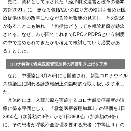
更に、資料として示された「経済財政運営と改革の基本
方針2021」に「更なる包括払いの在り方の検討も含めた医
療提供体制の改革につながる診療報酬の見直し」との記述
があることにも触れ、「包括はどうしても粗診粗療が懸念
される。なぜ、わが国でこれまでDPC／PDPSという制度
の中で進められてきたかを考えて検討していく必要があ
る」とした。
コロナ特例で救急医療管理加算の評価引き上げを了承
なお、中医協は8月26日にも開催され、新型コロナウイル
ス感染症に関わる診療報酬上の臨時的な取り扱いを了承し
た。
具体的には、入院加療を実施するコロナ感染症患者の診
療に係る評価として、「救急医療管理加算1」の評価を1日
2850点（加算額の3倍）から1日3800点（加算額の4倍）
に、その患者が呼吸不全管理を要する患者（中等症Ⅱ）の