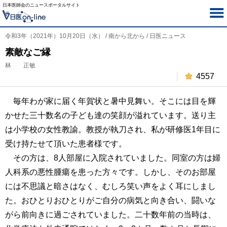
日本医師会のニュースポータルサイト
令和3年（2021年）10月20日（水） / 南から北から / 日医ニュース
素敵なご縁
林 正敏
4557
毎年わが家に届く年賀状と暑中見舞い。そこには目を輝
かせた三十数名の子ども達の笑顔が溢れています。送り主
は小学校の女性教諭。教授が執刀され、私が研修医1年目に
受け持たせて頂いた患者様です。
その方は、8人部屋に入院されていました。同室の方は婦
人科系の悪性腫瘍を患った方々です。しかし、そのお部屋
には不思議と暗さはなく、むしろ笑い声をよく耳にしまし
た。おひとりおひとりがご自分の病気と向き合い、闘いな
がら前向きに過ごされていました。二十数年前の当時は、