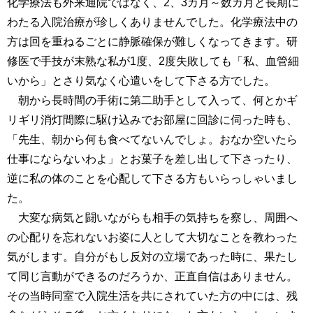
化学療法も外来通院ではなく、2、3カ月～数カ月と長期に
わたる入院治療が珍しくありませんでした。化学療法中の
方は回を重ねるごとに静脈確保が難しくなってきます。研
修医で手技が末熟な私が1度、2度失敗しても「私、血管細
いから」とさり気なく心遣いをして下さる方でした。
朝から長時間の手術に第二助手として入って、何とかギ
リギリ消灯間際に駆け込みでお部屋に回診に伺った時も、
「先生、朝から何も食べてないんでしょ。おなか空いたら
仕事にならないわよ」とお菓子を差し出して下さったり、
逆に私の体のことを心配して下さる方もいらっしゃいまし
た。
大変な病気と闘いながらも相手の気持ちを察し、周囲へ
の心配りを忘れないお姿に人として大切なことを教わった
気がします。自分がもし反対の立場であった時に、果たし
て同じ言動ができるのだろうか、正直自信はありません。
その当時同室で入院生活を共にされていた方の中には、残