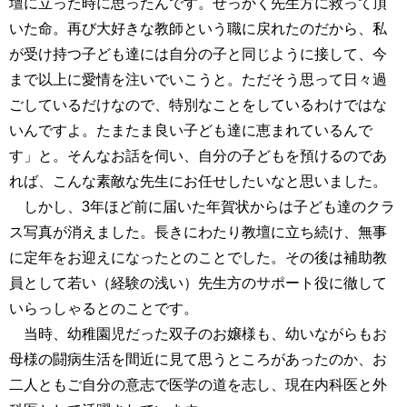
壇に立った時に思ったんです。せっかく先生方に救って頂
いた命。再び大好きな教師という職に戻れたのだから、私
が受け持つ子ども達には自分の子と同じように接して、今
まで以上に愛情を注いでいこうと。ただそう思って日々過
ごしているだけなので、特別なことをしているわけではな
いんですよ。たまたま良い子ども達に恵まれているんで
す」と。そんなお話を伺い、自分の子どもを預けるのであ
れば、こんな素敵な先生にお任せしたいなと思いました。
しかし、3年ほど前に届いた年賀状からは子ども達のクラ
ス写真が消えました。長きにわたり教壇に立ち続け、無事
に定年をお迎えになったとのことでした。その後は補助教
員として若い（経験の浅い）先生方のサポート役に徹して
いらっしゃるとのことです。
当時、幼稚園児だった双子のお嬢様も、幼いながらもお
母様の闘病生活を間近に見て思うところがあったのか、お
二人ともご自分の意志で医学の道を志し、現在内科医と外