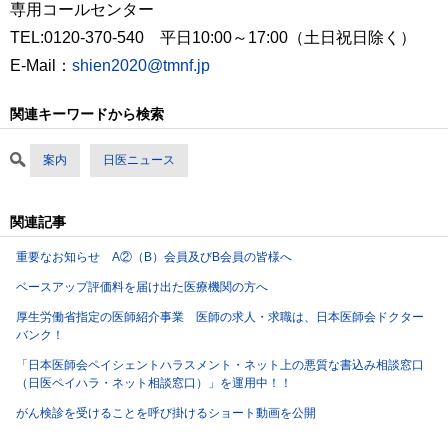
専用コールセンター
TEL:0120-370-540 平日10:00～17:00（土日祝日除く）
E-Mail：
shien2020@tmnf.jp
関連キーワードから検索
案内
日医ニュース
関連記事
重要なお知らせ A②（B）会員及びB会員の皆様へ
ベースアップ評価料を届け出た医療機関の方へ
厚生労働省指定の医師紹介事業 医師の求人・求職は、日本医師会ドクター
バンク！
「日本医師会ペイシェントハラスメント・ネット上の悪質な書込み相談窓口
（日医ペイハラ・ネット相談窓口）」を運用中！！
がん検診を受けることを呼び掛けるショート動画を公開