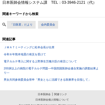
日本医師会情報システム課 TEL：03‐3946‐2121（代）
関連キーワードから検索
「日医君」だより
会内委員会
関連記事
ＪＭＡＴミーティングに松本会長が出席
令和８年熊本地震の発災を受けて
電子カルテ導入に関する上野厚生労働大臣の発言について
200床以上の病院の電子カルテ問題―中国四国医師会連合実施の調査結果よ
り―
男女共同参画委員会答申「男女ともに活躍できる医療界を目指して」
日本医師会
関連リンク
日本医師会個人情報について