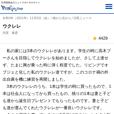
日本医師会のニュースポータルサイト
令和3年（2021年）11月5日（金） / 南から北から / 日医ニュース
ウクレレ
河原 泰彦
4429
私の家には3本のウクレレがあります。学生の時に高木ブ
ーさんを目指してウクレレを始めましたが、さして上達せ
ず、たまに興が乗った時に弾く程度でした。リビングでオ
ブジェと化した私のウクレレ達ですが、このコロナ禍の外
出自粛を機に練習を再開しました。
3本のウクレレのうち、1本は学生の時に買ったもので、1
本は社会人になってから買ったもの、残りの1本は妻と子ど
も達から誕生日プレゼントでもらったものです。妻と子ど
も達が選んでくれたウクレレが一番良いウクレレです。