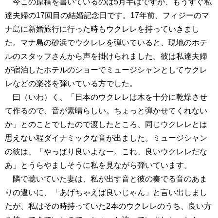
今この原稿を書いているのは5月半ばですが、もうすぐ私
達夫婦の17回目の結婚記念日です。17年前、フィジーのマ
ナ島に新婚旅行に行った時もウクレレを持っていきまし
た。マナ島の砂浜でウクレレを弾いていると、現地のホテ
ルのスタッフさんから声を掛けられました。彼は私達夫婦
が宿泊したホテルのショーでミュージシャンとしてウクレ
レなどの楽器を弾いている方でした。
曰（いわ）く、「日本のウクレレは木を十分に乾燥させ
て作るので、音が素晴らしい。ちょっと弾かせてくれない
か」とのことでしたので渡したところ、同じウクレレとは
思えない程ダイナミックな音が出ました。ミュージシャン
の彼は、「やっぱり良いよなー。これ、良いウクレレだな
あ」とうらやましそうに私を見ながら弾いています。
隣で聴いていた妻は、私が出す音と彼の奏でる音のあま
りの違いに、「あげちゃえば良いじゃん」と言い出しまし
たが、私はその時持っていた2本のウクレレのうち、良い方