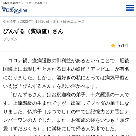
日本医師会のニュースポータルサイト
令和4年（2022年）1月20日（木） / 日医ニュース
びんずる（賓頭盧）さん
プリズム
5701
コロナ禍、疫病退散の御利益があるということで、肥後
国海上に出現したとされる日本の妖怪「アマビエ」が有名
になりました。しかし、酒好きの私にとっては病気平癒と
いえば「びんずるさん」を思い浮かべます。
「びんずるさん」はお釈迦様の弟子、十六羅漢の一人で
す。上流階級の生まれですが、出家してブッダの弟子にな
りました。仏弟子（ぶつでし）の中では記憶力と弁舌はナ
ンバーワンの人でした。また、お布施の袋をいつも「頭陀
袋（ずだぶくろ）」に満杯にして帰る人気者でした。