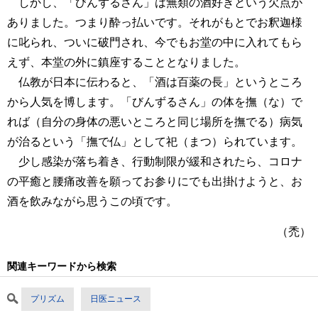
しかし、「びんずるさん」は無類の酒好きという欠点が
ありました。つまり酔っ払いです。それがもとでお釈迦様
に叱られ、ついに破門され、今でもお堂の中に入れてもら
えず、本堂の外に鎮座することとなりました。
仏教が日本に伝わると、「酒は百薬の長」というところ
から人気を博します。「びんずるさん」の体を撫（な）で
れば（自分の身体の悪いところと同じ場所を撫でる）病気
が治るという「撫で仏」として祀（まつ）られています。
少し感染が落ち着き、行動制限が緩和されたら、コロナ
の平癒と腰痛改善を願ってお参りにでも出掛けようと、お
酒を飲みながら思うこの頃です。
（禿）
関連キーワードから検索
プリズム
日医ニュース