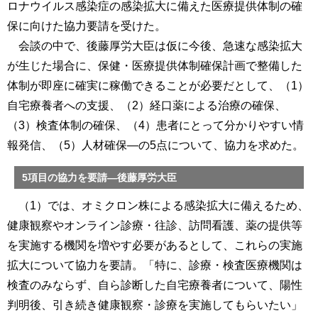
ロナウイルス感染症の感染拡大に備えた医療提供体制の確
保に向けた協力要請を受けた。
会談の中で、後藤厚労大臣は仮に今後、急速な感染拡大
が生じた場合に、保健・医療提供体制確保計画で整備した
体制が即座に確実に稼働できることが必要だとして、（1）
自宅療養者への支援、（2）経口薬による治療の確保、
（3）検査体制の確保、（4）患者にとって分かりやすい情
報発信、（5）人材確保―の5点について、協力を求めた。
5項目の協力を要請―後藤厚労大臣
（1）では、オミクロン株による感染拡大に備えるため、
健康観察やオンライン診療・往診、訪問看護、薬の提供等
を実施する機関を増やす必要があるとして、これらの実施
拡大について協力を要請。「特に、診療・検査医療機関は
検査のみならず、自ら診断した自宅療養者について、陽性
判明後、引き続き健康観察・診療を実施してもらいたい」