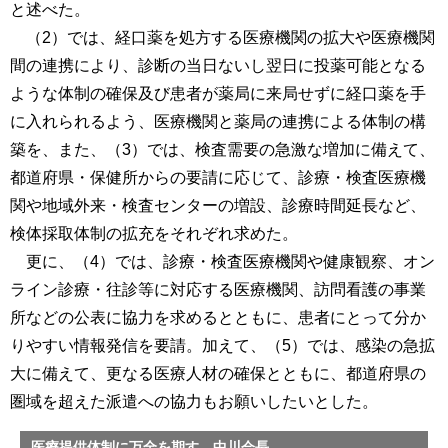
と述べた。
（2）では、経口薬を処方する医療機関の拡大や医療機関
間の連携により、診断の当日ないし翌日に投薬可能となる
ような体制の確保及び患者が薬局に来局せずに経口薬を手
に入れられるよう、医療機関と薬局の連携による体制の構
築を、また、（3）では、検査需要の急激な増加に備えて、
都道府県・保健所からの要請に応じて、診療・検査医療機
関や地域外来・検査センターの増設、診療時間延長など、
検体採取体制の拡充をそれぞれ求めた。
更に、（4）では、診療・検査医療機関や健康観察、オン
ライン診療・往診等に対応する医療機関、訪問看護の事業
所などの公表に協力を求めるとともに、患者にとって分か
りやすい情報発信を要請。加えて、（5）では、感染の急拡
大に備えて、更なる医療人材の確保とともに、都道府県の
圏域を超えた派遣への協力もお願いしたいとした。
医療提供体制に万全を期す―中川会長