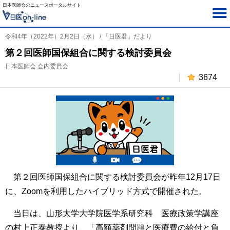
日本医師会のニュースポータルサイト
令和4年（2022年）2月2日（水） / 「日医君」だより
第２回医師国保組合に関する検討委員会
日本医師会 会内委員会
3674
第２回医師国保組合に関する検討委員会が昨年12月17日
に、Zoomを利用したハイブリッド方式で開催された。
当日は、山形大学大学院医学系研究科 医療政策学講座
の村上正泰教授より、「高額薬剤問題と医療費の給付と負