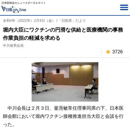
日本医師会のニュースポータルサイト
令和4年（2022年）2月4日（金） / 「日医君」だより
堀内大臣にワクチンの円滑な供給と医療機関の事務
作業負担の軽減を求める
中川俊男会長
3726
中川会長は２月３日、釜萢敏常任理事同席の下、日本医
師会館において堀内ワクチン接種推進担当大臣と会談を行
った。