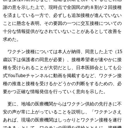
謝の意を示した上で、現時点で全国民の約８割が２回接種
を済ましている一方で、必ずしも追加接種が進んでいない
ことに懸念を表明。その要因の一つに交互接種についての
十分な情報提供がなされていないことがあるとして改善を
求めた。
ワクチン接種については本人が納得、同意した上で（15
歳以下は保護者の同意が必要）、接種希望者が速やかに接
種を受けられることが大切だとし、日本医師会としても公
式YouTubeチャンネルに動画を掲載するなど、ワクチン接
種の推進と接種を受けるかどうかの判断をするための、必
要かつ正確な情報発信を行っていく意向を示した。
更に、地域の医療機関からはワクチン供給の先行きに不
安の声が常に上がっていることを説明し、「ワクチンさえ
あれば、現場の医療機関はしっかりとワクチン接種を遂行
できる」として、ワクチンの円滑な供給とともに、接種機