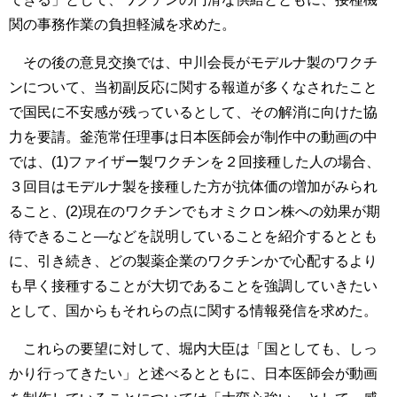
関の事務作業の負担軽減を求めた。
その後の意見交換では、中川会長がモデルナ製のワクチ
ンについて、当初副反応に関する報道が多くなされたこと
で国民に不安感が残っているとして、その解消に向けた協
力を要請。釜萢常任理事は日本医師会が制作中の動画の中
では、(1)ファイザー製ワクチンを２回接種した人の場合、
３回目はモデルナ製を接種した方が抗体価の増加がみられ
ること、(2)現在のワクチンでもオミクロン株への効果が期
待できること―などを説明していることを紹介するととも
に、引き続き、どの製薬企業のワクチンかで心配するより
も早く接種することが大切であることを強調していきたい
として、国からもそれらの点に関する情報発信を求めた。
これらの要望に対して、堀内大臣は「国としても、しっ
かり行ってきたい」と述べるとともに、日本医師会が動画