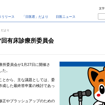
文字
スリリース
「日医君」だより
日医ニュース
君」だより
度第7回有床診療所委員会
診療所委員会が1月27日に開催さ
した。
ことから、主な議題としては、委
作成した最終答申案の検討であっ
修正やブラッシュアップのための