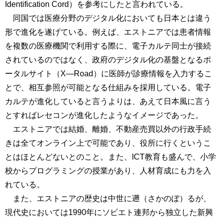
Identification Cord）を参考にしたと言われている。
同国では医療分野のデジタル化においても日本とは違う
形で進化を遂げている。例えば、エストニアでは患者情報
を複数の医療機関で利用する際に、電子カルテ同士が接続
されているのではなく、政府のデジタル化の基盤となるポ
ータルサイト（X―Road）に医師が診療情報を入力するこ
とで、相互参照が可能となる仕組みを採用している。電子
カルテが進化していると言うよりは、あえて日本風に言う
とすればレセコンが進化したようなイメージであった。
エストニアでは結婚、離婚、不動産売買以外の行政手続
きは全てオンライン上で可能であり、役所に行くというこ
とはほとんどないとのこと。また、ICT教育も盛んで、小学
校からプログラミングの授業があり、人材育成にも力を入
れている。
また、エストニアの歴史は中世に遡（さかのぼ）るが、
現代史においては1990年にソビエト連邦から独立した新興