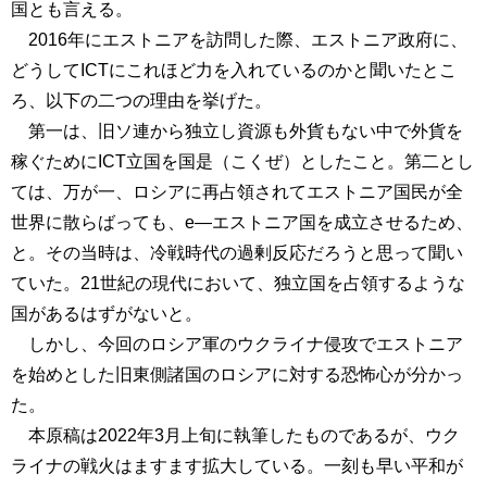
国とも言える。
2016年にエストニアを訪問した際、エストニア政府に、
どうしてICTにこれほど力を入れているのかと聞いたとこ
ろ、以下の二つの理由を挙げた。
第一は、旧ソ連から独立し資源も外貨もない中で外貨を
稼ぐためにICT立国を国是（こくぜ）としたこと。第二とし
ては、万が一、ロシアに再占領されてエストニア国民が全
世界に散らばっても、e―エストニア国を成立させるため、
と。その当時は、冷戦時代の過剰反応だろうと思って聞い
ていた。21世紀の現代において、独立国を占領するような
国があるはずがないと。
しかし、今回のロシア軍のウクライナ侵攻でエストニア
を始めとした旧東側諸国のロシアに対する恐怖心が分かっ
た。
本原稿は2022年3月上旬に執筆したものであるが、ウク
ライナの戦火はますます拡大している。一刻も早い平和が