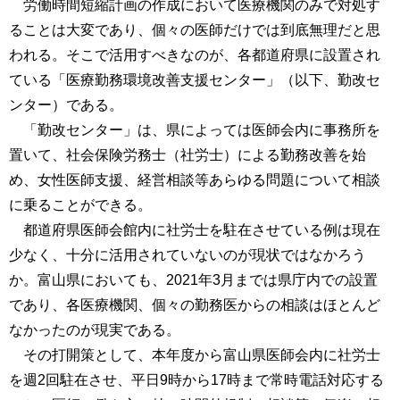
労働時間短縮計画の作成において医療機関のみで対処す
ることは大変であり、個々の医師だけでは到底無理だと思
われる。そこで活用すべきなのが、各都道府県に設置され
ている「医療勤務環境改善支援センター」（以下、勤改セ
ンター）である。
「勤改センター」は、県によっては医師会内に事務所を
置いて、社会保険労務士（社労士）による勤務改善を始
め、女性医師支援、経営相談等あらゆる問題について相談
に乗ることができる。
都道府県医師会館内に社労士を駐在させている例は現在
少なく、十分に活用されていないのが現状ではなかろう
か。富山県においても、2021年3月までは県庁内での設置
であり、各医療機関、個々の勤務医からの相談はほとんど
なかったのが現実である。
その打開策として、本年度から富山県医師会内に社労士
を週2回駐在させ、平日9時から17時まで常時電話対応する