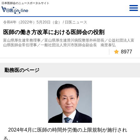
日本医師会のニュースポータルサイト
令和4年（2022年）5月20日（金） / 日医ニュース
医師の働き方改革における医師会の役割
富山県厚生連常務理事／富山県厚生連滑川病院整形外科部長／公益社団法人富
山県医師会常任理事／一般社団法人滑川市医師会副会長 南里泰弘
8977
勤務医のページ
2024年4月に医師の時間外労働の上限規制が施行され
る。