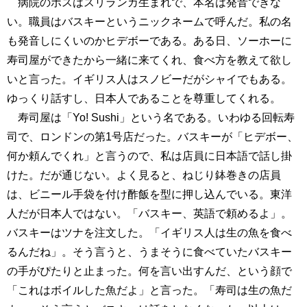
病院のボスはスリランカ生まれで、本名は発音できな
い。職員はバスキーというニックネームで呼んだ。私の名
も発音しにくいのかヒデボーである。ある日、ソーホーに
寿司屋ができたから一緒に来てくれ、食べ方を教えて欲し
いと言った。イギリス人はスノビーだがシャイでもある。
ゆっくり話すし、日本人であることを尊重してくれる。
寿司屋は「Yo! Sushi」という名である。いわゆる回転寿
司で、ロンドンの第1号店だった。バスキーが「ヒデボー、
何か頼んでくれ」と言うので、私は店員に日本語で話し掛
けた。だが通じない。よく見ると、ねじり鉢巻きの店員
は、ビニール手袋を付け酢飯を型に押し込んでいる。東洋
人だが日本人ではない。「バスキー、英語で頼めるよ」。
バスキーはツナを注文した。「イギリス人は生の魚を食べ
るんだね」。そう言うと、うまそうに食べていたバスキー
の手がぴたりと止まった。何を言い出すんだ、という顔で
「これはボイルした魚だよ」と言った。「寿司は生の魚だ