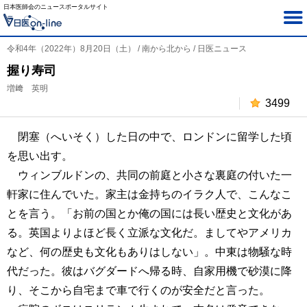
日本医師会のニュースポータルサイト
令和4年（2022年）8月20日（土） / 南から北から / 日医ニュース
握り寿司
増﨑 英明
3499
閉塞（へいそく）した日の中で、ロンドンに留学した頃
を思い出す。
ウィンブルドンの、共同の前庭と小さな裏庭の付いた一
軒家に住んでいた。家主は金持ちのイラク人で、こんなこ
とを言う。「お前の国とか俺の国には長い歴史と文化があ
る。英国よりよほど長く立派な文化だ。ましてやアメリカ
など、何の歴史も文化もありはしない」。中東は物騒な時
代だった。彼はバグダードへ帰る時、自家用機で砂漠に降
り、そこから自宅まで車で行くのが安全だと言った。