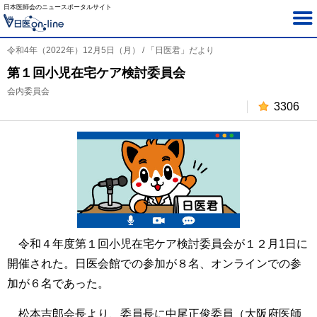
日本医師会のニュースポータルサイト
令和4年（2022年）12月5日（月） / 「日医君」だより
第１回小児在宅ケア検討委員会
会内委員会
3306
令和４年度第１回小児在宅ケア検討委員会が１２月1日に
開催された。日医会館での参加が８名、オンラインでの参
加が６名であった。
松本吉郎会長より、委員長に中尾正俊委員（大阪府医師