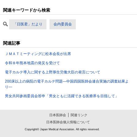
関連キーワードから検索
「日医君」だより
会内委員会
関連記事
ＪＭＡＴミーティングに松本会長が出席
令和８年熊本地震の発災を受けて
電子カルテ導入に関する上野厚生労働大臣の発言について
200床以上の病院の電子カルテ問題―中国四国医師会連合実施の調査結果よ
り―
男女共同参画委員会答申「男女ともに活躍できる医療界を目指して」
日本医師会
関連リンク
日本医師会個人情報について
Copyright© Japan Medical Association. All rights reserved.