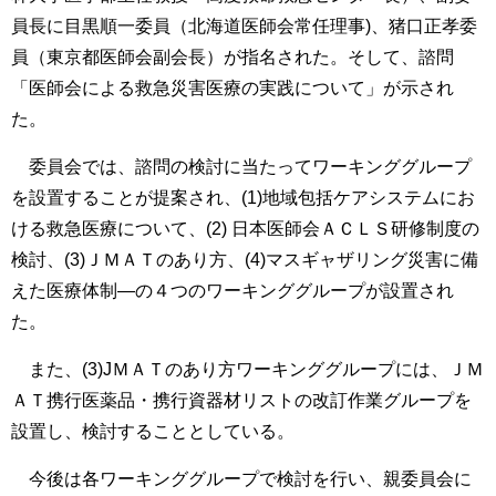
員長に目黒順一委員（北海道医師会常任理事)、猪口正孝委
員（東京都医師会副会長）が指名された。そして、諮問
「医師会による救急災害医療の実践について」が示され
た。
委員会では、諮問の検討に当たってワーキンググループ
を設置することが提案され、(1)地域包括ケアシステムにお
ける救急医療について、(2) 日本医師会ＡＣＬＳ研修制度の
検討、(3)ＪＭＡＴのあり方、(4)マスギャザリング災害に備
えた医療体制―の４つのワーキンググループが設置され
た。
また、(3)JＭＡＴのあり方ワーキンググループには、ＪＭ
ＡＴ携行医薬品・携行資器材リストの改訂作業グループを
設置し、検討することとしている。
今後は各ワーキンググループで検討を行い、親委員会に