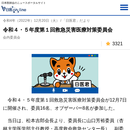
日本医師会のニュースポータルサイト
令和4年（2022年）12月20日（火） / 「日医君」だより
令和４・５年度第１回救急災害医療対策委員会
会内委員会
3321
令和４・５年度第１回救急災害医療対策委員会が12月7日
に開催され、委員16名、オブザーバー8名が参加した。
当日は、松本吉郎会長より、委員長に山口芳裕委員（杏
林大学医学部主任教授・高度救命救急センター長）、副委