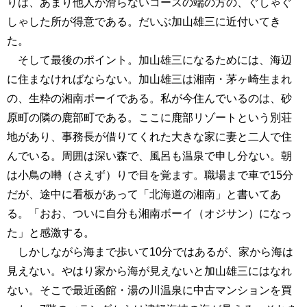
りは、あまり他人が滑らないコースの端の方の、ぐしゃぐ
しゃした所が得意である。だいぶ加山雄三に近付いてき
た。
そして最後のポイント。加山雄三になるためには、海辺
に住まなければならない。加山雄三は湘南・茅ヶ崎生まれ
の、生粋の湘南ボーイである。私が今住んでいるのは、砂
原町の隣の鹿部町である。ここに鹿部リゾートという別荘
地があり、事務長が借りてくれた大きな家に妻と二人で住
んでいる。周囲は深い森で、風呂も温泉で申し分ない。朝
は小鳥の囀（さえず）りで目を覚ます。職場まで車で15分
だが、途中に看板があって「北海道の湘南」と書いてあ
る。「おお、ついに自分も湘南ボーイ（オジサン）になっ
た」と感激する。
しかしながら海まで歩いて10分ではあるが、家から海は
見えない。やはり家から海が見えないと加山雄三にはなれ
ない。そこで最近函館・湯の川温泉に中古マンションを買