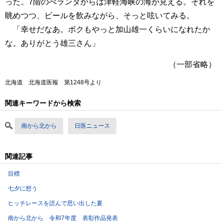
った。7階のべランダからは津軽海峡の海が見える。それを
眺めつつ、ビールを飲みながら、そっと呟いてみる。
「幸せだなあ。ボクもやっと加山雄一くらいになれたか
な。ありがとう雄三さん」
（一部省略）
北海道 北海道医報 第1248号より
関連キーワードから検索
南から北から
日医ニュース
関連記事
目標
七夕に想う
ヒッチレースを読んで思い出した夏
南から北から 令和7年度 表彰作品発表