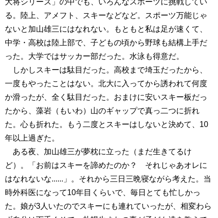
大将シリーズ」の中でも、いろんなスポーツに挑戦してい
る。陸上、アメフト、スキーなどなど。スポーツ万能じゃ
ないと加山雄三にはなれない。もともと私は足が速くて、
中学・高校は陸上部で、子どもの頃から野球も結構上手だ
った。大学ではサッカー部だった。水泳も得意だ。
しかしスキーは駄目だった。高校まで埼玉だったから、
一度もやったことはない。北大に入ってから誘われて何度
か滑ったが、全く駄目だった。おまけに安いスキー板だっ
たから、藻岩（もいわ）山のギャップで真っ二つに折れ
た。心も折れた。もう二度とスキーはしないと決めて、10
年以上過ぎた。
ある夜、加山雄三が夢枕に立った（まだ生きてるけ
ど）。「お前はスキーを諦めたのか？ それじゃあオレに
はなれないな......」。それから三日三晩寝ながら考えた。当
時外科医になって10年目くらいで、毎日とても忙しかっ
た。娘が3人いたのでスキーにも連れていったが、相変わら