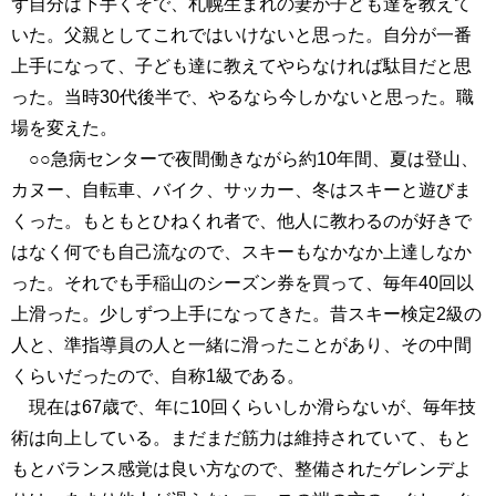
ず自分は下手くそで、札幌生まれの妻が子ども達を教えて
いた。父親としてこれではいけないと思った。自分が一番
上手になって、子ども達に教えてやらなければ駄目だと思
った。当時30代後半で、やるなら今しかないと思った。職
場を変えた。
○○急病センターで夜間働きながら約10年間、夏は登山、
カヌー、自転車、バイク、サッカー、冬はスキーと遊びま
くった。もともとひねくれ者で、他人に教わるのが好きで
はなく何でも自己流なので、スキーもなかなか上達しなか
った。それでも手稲山のシーズン券を買って、毎年40回以
上滑った。少しずつ上手になってきた。昔スキー検定2級の
人と、準指導員の人と一緒に滑ったことがあり、その中間
くらいだったので、自称1級である。
現在は67歳で、年に10回くらいしか滑らないが、毎年技
術は向上している。まだまだ筋力は維持されていて、もと
もとバランス感覚は良い方なので、整備されたゲレンデよ