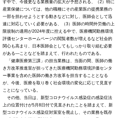
す中で、今後更なる業務量の拡大が予想される、（2）特に
産業保健については、他の職種にその産業医の提携業務の
一部を担わせようとする動きなどに対し、医師会として迅
速に対応していく必要がある、（3）医師の時間外労働の上
限規制の適用が2024年度に控える中で、医療機関勤務環境
評価センターホームページの閲覧者数が増えるなど社会的
関心も高まり、日本医師会としてもしっかり取り組む必要
がある―ことなどを踏まえて、行われたものである。
「健康医療第三課」の担当業務は、当面の間、医師の働
き方改革推進室が担ってきた医療機関勤務環境評価センタ
ー事業を含めた医師の働き方改革を担当することとなる
が、今後、医療を取り巻く社会環境の変化に応じて見直す
ことになっている。
その他、当日は、新型コロナウイルス感染症の感染症法
上の位置付けが5月8日付で見直されたことを踏まえて、新
型コロナウイルス感染症対策室を廃止し、その業務を既存