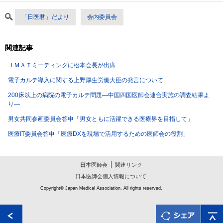
「日医君」だより
会内委員会
関連記事
ＪＭＡＴミーティングに松本会長が出席
電子カルテ導入に関する上野厚生労働大臣の発言について
200床以上の病院の電子カルテ問題―中国四国医師会連合実施の調査結果よ
り―
男女共同参画委員会答申「男女ともに活躍できる医療界を目指して」
医療IT委員会答申「医療DXを現場で活用するための医師会の役割」
日本医師会
関連リンク
日本医師会個人情報について
Copyright© Japan Medical Association. All rights reserved.