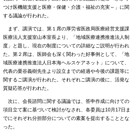
つけ医機能支援と医療・保健・介護・福祉の充実～」に関
する議論が行われた。
まず、講演では、第１席の厚労省医政局医療経営支援課
医療法人支援室山本室長より、「地域医療連携推進法人制
度」と題し、現在の制度についての詳細なご説明が行われ
た。第２席は、医師会も深く関わった好事例として、「地
域医療連携推進法人日本海ヘルスケアネット」について、
代表の栗谷義樹先生より設立までの経過や今後の課題等に
関するご講演が行われた。それぞれご講演の後に、活発な
質疑応答が行われた。
次に、会長諮問に関する議論では、答申作成に向けての
項目立て案に基づいて検討がなされ、各委員は10月17日ま
でにそれぞれ分担部分についての素案を提出することとな
った。