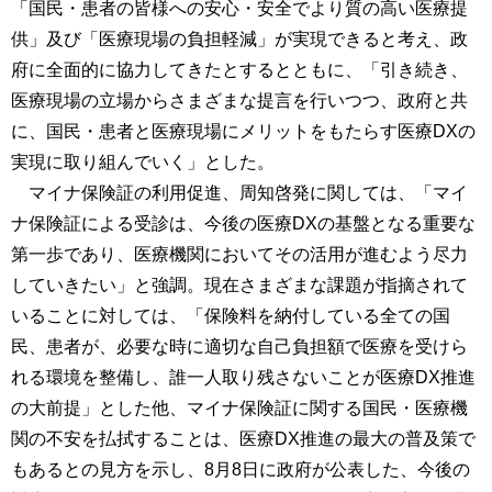
「国民・患者の皆様への安心・安全でより質の高い医療提
供」及び「医療現場の負担軽減」が実現できると考え、政
府に全面的に協力してきたとするとともに、「引き続き、
医療現場の立場からさまざまな提言を行いつつ、政府と共
に、国民・患者と医療現場にメリットをもたらす医療DXの
実現に取り組んでいく」とした。
マイナ保険証の利用促進、周知啓発に関しては、「マイ
ナ保険証による受診は、今後の医療DXの基盤となる重要な
第一歩であり、医療機関においてその活用が進むよう尽力
していきたい」と強調。現在さまざまな課題が指摘されて
いることに対しては、「保険料を納付している全ての国
民、患者が、必要な時に適切な自己負担額で医療を受けら
れる環境を整備し、誰一人取り残さないことが医療DX推進
の大前提」とした他、マイナ保険証に関する国民・医療機
関の不安を払拭することは、医療DX推進の最大の普及策で
もあるとの見方を示し、8月8日に政府が公表した、今後の