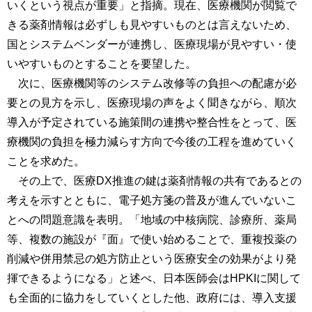
いくという視点が重要」と指摘。現在、医療機関が閲覧で
きる薬剤情報は必ずしも見やすいものとは言えないため、
国とシステムベンダーが連携し、医療現場が見やすい・使
いやすいものとすることを要望した。
次に、医療機関等のシステム改修等の負担への配慮が必
要との見方を示し、医療現場の声をよく聞きながら、順次
導入が予定されている施策間の連携や整合性をとって、医
療機関の負担を極力減らす方向で今後の工程を進めていく
ことを求めた。
その上で、医療DX推進の鍵は薬剤情報の共有であるとの
考えを示すとともに、電子処方箋の普及が進んでいないこ
とへの問題意識を表明。「地域の中核病院、診療所、薬局
等、複数の施設が『面』で使い始めることで、重複投薬の
削減や併用禁忌の処方防止という医療安全の効果がより発
揮できるようになる」と述べ、日本医師会はHPKIに関して
も全面的に協力をしていくとした他、政府には、導入支援