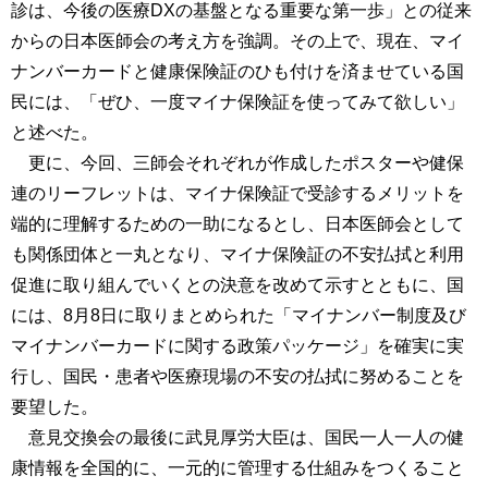
診は、今後の医療DXの基盤となる重要な第一歩」との従来
からの日本医師会の考え方を強調。その上で、現在、マイ
ナンバーカードと健康保険証のひも付けを済ませている国
民には、「ぜひ、一度マイナ保険証を使ってみて欲しい」
と述べた。
更に、今回、三師会それぞれが作成したポスターや健保
連のリーフレットは、マイナ保険証で受診するメリットを
端的に理解するための一助になるとし、日本医師会として
も関係団体と一丸となり、マイナ保険証の不安払拭と利用
促進に取り組んでいくとの決意を改めて示すとともに、国
には、8月8日に取りまとめられた「マイナンバー制度及び
マイナンバーカードに関する政策パッケージ」を確実に実
行し、国民・患者や医療現場の不安の払拭に努めることを
要望した。
意見交換会の最後に武見厚労大臣は、国民一人一人の健
康情報を全国的に、一元的に管理する仕組みをつくること