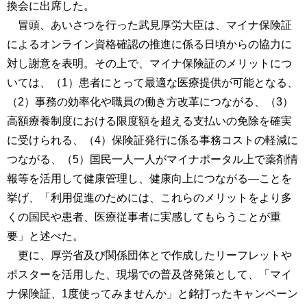
換会に出席した。
冒頭、あいさつを行った武見厚労大臣は、マイナ保険証
によるオンライン資格確認の推進に係る日頃からの協力に
対し謝意を表明。その上で、マイナ保険証のメリットにつ
いては、（1）患者にとって最適な医療提供が可能となる、
（2）事務の効率化や職員の働き方改革につながる、（3）
高額療養制度における限度額を超える支払いの免除を確実
に受けられる、（4）保険証発行に係る事務コストの軽減に
つながる、（5）国民一人一人がマイナポータル上で薬剤情
報等を活用して健康管理し、健康向上につながる―ことを
挙げ、「利用促進のためには、これらのメリットをより多
くの国民や患者、医療従事者に実感してもらうことが重
要」と述べた。
更に、厚労省及び関係団体とで作成したリーフレットや
ポスターを活用した、現場での普及啓発策として、「マイ
ナ保険証、1度使ってみませんか」と銘打ったキャンペーン