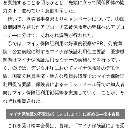
を実施することを明らかとし、先頭に立って関係団体の協
力の下、進めていく意欲を示した。
続いて、厚労省事務局よりキャンペーンについて、①医
療機関等を通じたアプローチ②被保険者の皆様へのアプロ
ーチ―に分けて、それぞれ説明が行われた。
①では、マイナ保険証利用の好事例視察やPR、公的病
院・公立病院に対するマイナ保険証利用促進要請、医療機
関向けマイナ保険証活用セミナーの実施などを行ってい
く、②では、デジタル庁においてマイナ保険証のデモ体
験、国家公務員共済・地方公務員共済等でのマイナ保険証
利用促進要請、保険者によるチラシ・メール等での加入者
向けマイナ保険証利用勧奨等を実施していく―ことが、そ
れぞれ報告された。
マイナ保険証の不安払拭（ふっしょく）に努める―松本会長
これを受け松本会長は、冒頭、「マイナ保険証による受