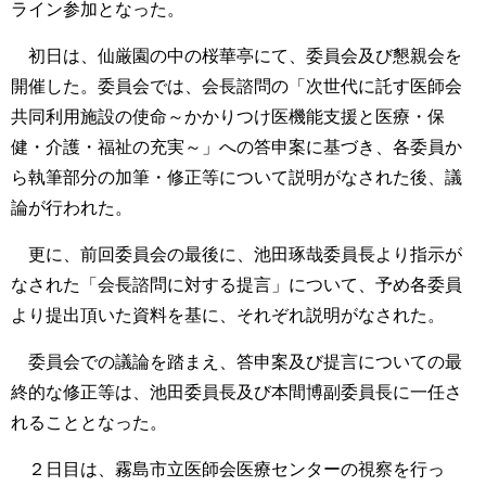
ライン参加となった。
初日は、仙厳園の中の桜華亭にて、委員会及び懇親会を
開催した。委員会では、会長諮問の「次世代に託す医師会
共同利用施設の使命～かかりつけ医機能支援と医療・保
健・介護・福祉の充実～」への答申案に基づき、各委員か
ら執筆部分の加筆・修正等について説明がなされた後、議
論が行われた。
更に、前回委員会の最後に、池田琢哉委員長より指示が
なされた「会長諮問に対する提言」について、予め各委員
より提出頂いた資料を基に、それぞれ説明がなされた。
委員会での議論を踏まえ、答申案及び提言についての最
終的な修正等は、池田委員長及び本間博副委員長に一任さ
れることとなった。
２日目は、霧島市立医師会医療センターの視察を行っ