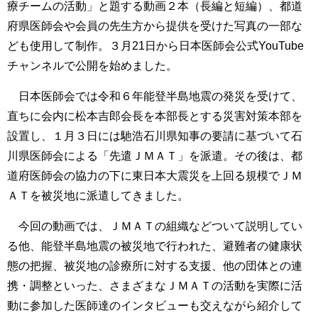
療チームの活動」と題する動画２本（長編と短編）、都道
府県医師会や会員の先生方から提供を受けた写真の一部な
ども使用して制作。３月21日から日本医師会公式YouTube
チャンネルで公開を始めました。
日本医師会では令和６年能登半島地震の発災を受けて、
直ちに会内に松本吉郎会長を本部長とする災害対策本部を
設置し、１月３日には馳浩石川県知事の要請に基づいて石
川県医師会による「先遣ＪＭＡＴ」を派遣。その後は、都
道府医師会の協力の下に東日本大震災を上回る規模でＪＭ
ＡＴを被災地に派遣してきました。
今回の動画では、ＪＭＡＴの組織などついて説明してい
る他、能登半島地震の被災地で行われた、避難者の健康状
態の把握、被災地の診療所に対する支援、他の団体との連
携・調整といった、さまざまなＪＭＡＴの活動を実際に活
動に参加した医師達のインタビューも交えながら紹介して