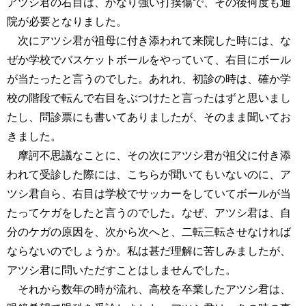
アツシ君の右目は、かなり強い打撲傷で、その後何度も通
院が必要となりました。
次にアツシ君が祖母に付き添われて来院した時には、な
ぜか学校でバスケットボールをやっていて、右目にボール
が当たったと言うのでした。あれれ、初診の時は、確か学
校の階段で転んで右目をぶつけたと言ったはずと思いまし
たし、問診票にも書いてありましたが、そのまま聞いてお
きました。
摩訶不思議なことに、その次にアツシ君が祖父に付き添
われて受診した際には、こちらが聞いてもいないのに、ア
ツシ君自ら、右目は学校でサッカーをしていてボールが当
たってケガをしたと言うのでした。なぜ、アツシ君は、自
分のケガの原因を、次から次へと、二転三転させなければ
ならないのでしょうか。私は甚だ理解に苦しみましたが、
アツシ君に問いただすことはしませんでした。
それから数年の時が流れ、高校を卒業したアツシ君は、