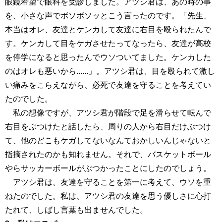
眼鏡希望で眼科を受診しました。アツシ君は、あの時の事
を、小さな声でボソボソッとこう言ったのです。「先生、
本当はオレ、友達とケンカして友達に右目を殴られたんで
す。ケンカして目をケガさせたってなったら、友達が高校
を停学になると思ったんでウソついてました。ケンカした
のはオレも悪いから......」。アツシ君は、目を殴られて激し
い痛みをこらえながら、必死で友達を守ることを考えてい
たのでした。
私の想像ですが、アツシ君が階段で足を滑らせて転んで
右目をぶつけたと話したら、周りの人から右目だけぶつけ
て、他のどこもケガしてないなんておかしいんじゃないと
指摘されたのかも知れません。それで、バスケットボール
やらサッカーボールがぶつかったことにしたのでしょう。
アツシ君は、友達を守ることを第一に考えて、ウソを重
ねたのでした。私は、アツシ君の友達を思う優しさに心打
たれて、しばし言葉も出ませんでした。