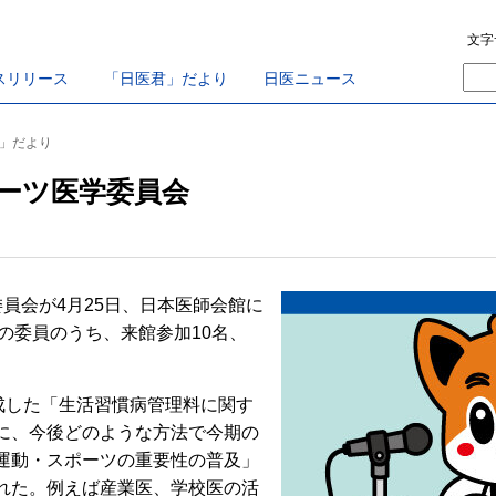
文字
スリリース
「日医君」だより
日医ニュース
君」だより
ーツ医学委員会
員会が4月25日、日本医師会館に
名の委員のうち、来館参加10名、
した「生活習慣病管理料に関す
に、今後どのような方法で今期の
運動・スポーツの重要性の普及」
れた。例えば産業医、学校医の活