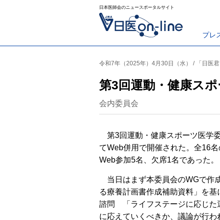
日本医師会のニュースポータルサイト
プレ
令和7年（2025年）4月30日（水） / 「日医
第3回運動・健康スポ
会内委員会
第3回運動・健康スポーツ医学委
てWeb併用で開催された。全16
Web参加5名、欠席1名であった。
当日はまず本委員会のWGで作成
る療養計画書作成補助資料」を基
諮問 「ライフステージに応じた
に応えていくべきか、議論が行わ