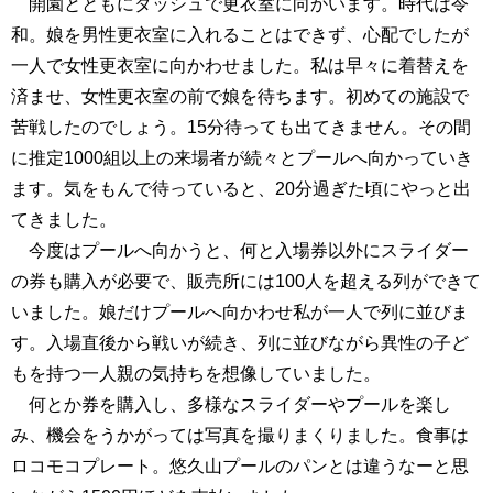
開園とともにダッシュで更衣室に向かいます。時代は令
和。娘を男性更衣室に入れることはできず、心配でしたが
一人で女性更衣室に向かわせました。私は早々に着替えを
済ませ、女性更衣室の前で娘を待ちます。初めての施設で
苦戦したのでしょう。15分待っても出てきません。その間
に推定1000組以上の来場者が続々とプールへ向かっていき
ます。気をもんで待っていると、20分過ぎた頃にやっと出
てきました。
今度はプールへ向かうと、何と入場券以外にスライダー
の券も購入が必要で、販売所には100人を超える列ができて
いました。娘だけプールへ向かわせ私が一人で列に並びま
す。入場直後から戦いが続き、列に並びながら異性の子ど
もを持つ一人親の気持ちを想像していました。
何とか券を購入し、多様なスライダーやプールを楽し
み、機会をうかがっては写真を撮りまくりました。食事は
ロコモコプレート。悠久山プールのパンとは違うなーと思