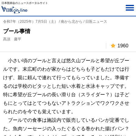
日本医師会のニュースポータルサイト
令和7年（2025年）7月5日（土） / 南から北から / 日医ニュース
プール事情
髙須 庸平
1960
小さい頃のプールと言えば悠久山プールと希望が丘プー
ルです。末広町のわが家からはどちらも子どもだけでは行
けず、親に頼んで連れて行ってもらっていました。準備す
るのは学校のピタッとした短い水着と水泳キャップです。
特に希望が丘プールの長い滑り台（スライダー？）は子ど
もにとってはとてつもないアトラクションでワクワクさせ
られたのを今でも覚えています。
プールでの食事は施設内で販売しているパンが定番でし
た。魚肉ソーセージの入ったぐるぐる巻かれた揚げパン？