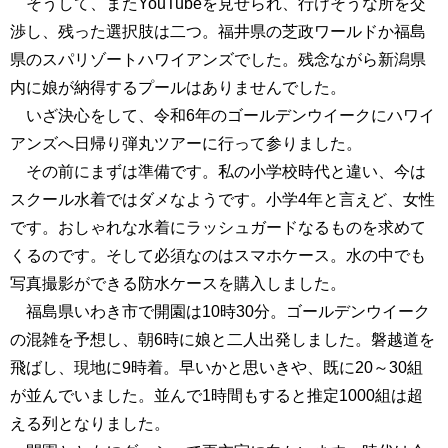
そうして、またYouTubeを見せられ、行けそうな所を交
渉し、残った選択肢は二つ。福井県の芝政ワールドか福島
県のスパリゾートハワイアンズでした。残念ながら新潟県
内に娘が納得するプールはありませんでした。
いざ決心をして、令和6年のゴールデンウイークにハワイ
アンズへ日帰り弾丸ツアーに行って参りました。
その前にまずは準備です。私の小学校時代と違い、今は
スクール水着ではダメなようです。小学4年と言えど、女性
です。おしゃれな水着にラッシュガードなるものを求めて
くるのです。そして必須なのはスマホケース。水の中でも
写真撮影ができる防水ケースを購入しました。
福島県いわき市で開園は10時30分。ゴールデンウイーク
の混雑を予想し、朝6時に娘と二人出発しました。磐越道を
飛ばし、現地に9時着。早いかと思いきや、既に20～30組
が並んでいました。並んで1時間もすると推定1000組は超
える列となりました。