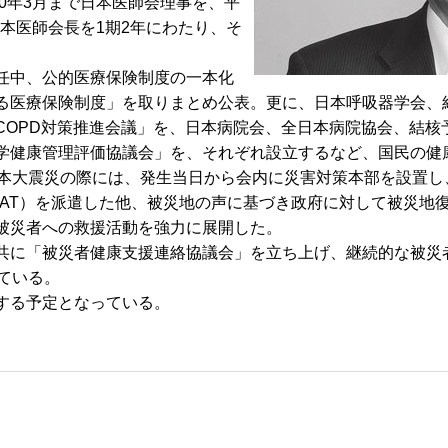
0年3月まで日本医師会理事を、平
日本医師会長を1期2年にわたり、そ
任中、公的医療保険制度の一本化
る医療保険制度」を取りまとめ公表。更に、日本呼吸器学会、
COPD対策推進会議」を、日本病院会、全日本病院協会、結核
学健康管理評価協議会」を、それぞれ設立するなど、国民の健
本大震災の際には、発生当日から会内に災害対策本部を設置し
MAT）を派遣した他、被災地の声に基づき政府に対して被災地
被災者への救援活動を強力に展開した。
に「被災者健康支援連絡協議会」を立ち上げ、継続的な被災
ている。
する予定となっている。