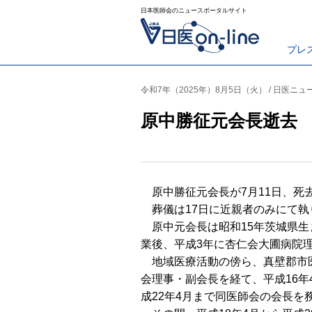
日本医師会のニュースポータルサイト
プレ
令和7年（2025年）8月5日（火） / 日医ニュ
原中勝征元会長逝去
原中勝征元会長が7月11日、死去
葬儀は17日に近親者のみにて執
原中元会長は昭和15年茨城県生
業後、平成3年に杏仁会大圃病院
地域医療活動の傍ら、真壁郡市
会理事・副会長を経て、平成16年
成22年4月まで同医師会の会長を