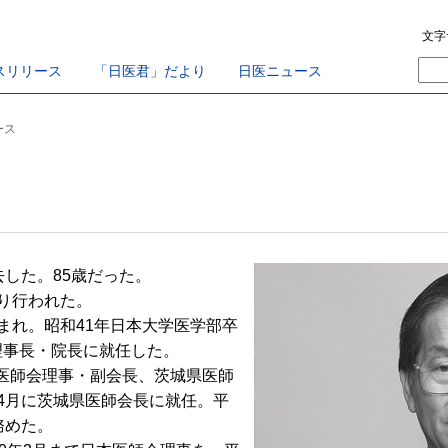
文字
スリリース
「日医君」だより
日医ニュース
ース
した。85歳だった。
り行われた。
まれ。昭和41年日本大学医学部卒
理事長・院長に就任した。
医師会理事・副会長、茨城県医師
4月に茨城県医師会長に就任。平
務めた。