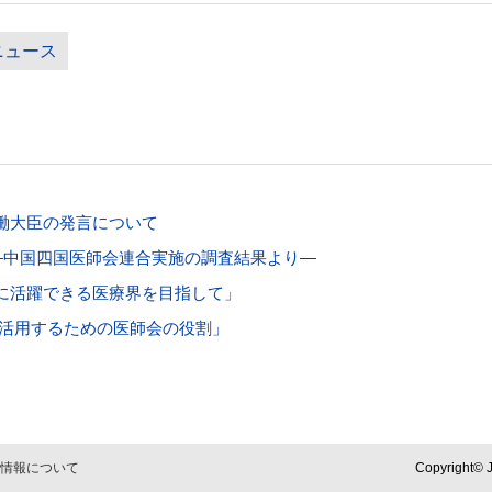
ニュース
働大臣の発言について
―中国四国医師会連合実施の調査結果より―
に活躍できる医療界を目指して」
で活用するための医師会の役割」
情報について
Copyright© J