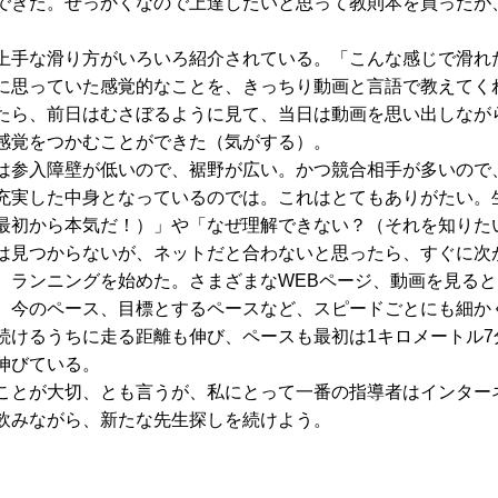
できた。せっかくなので上達したいと思って教則本を買ったが
ら、上手な滑り方がいろいろ紹介されている。「こんな感じで滑
に思っていた感覚的なことを、きっちり動画と言語で教えてく
たら、前日はむさぼるように見て、当日は動画を思い出しなが
感覚をつかむことができた（気がする）。
参入障壁が低いので、裾野が広い。かつ競合相手が多いので
充実した中身となっているのでは。これはとてもありがたい。
最初から本気だ！）」や「なぜ理解できない？（それを知りた
は見つからないが、ネットだと合わないと思ったら、すぐに次
ランニングを始めた。さまざまなWEBページ、動画を見ると
、今のペース、目標とするペースなど、スピードごとにも細か
続けるうちに走る距離も伸び、ペースも最初は1キロメートル7
伸びている。
とが大切、とも言うが、私にとって一番の指導者はインター
飲みながら、新たな先生探しを続けよう。