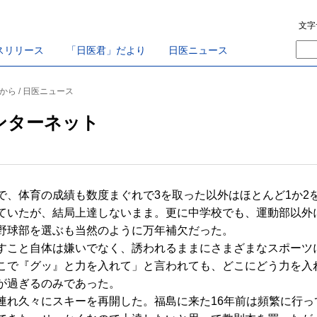
文字
スリリース
「日医君」だより
日医ニュース
から / 日医ニュース
ンターネット
、体育の成績も数度まぐれで3を取った以外はほとんど1か2
ていたが、結局上達しないまま。更に中学校でも、運動部以外
野球部を選ぶも当然のように万年補欠だった。
こと自体は嫌いでなく、誘われるままにさまざまなスポーツ
こで『グッ』と力を入れて」と言われても、どこにどう力を入
が過ぎるのみであった。
れ久々にスキーを再開した。福島に来た16年前は頻繁に行っ