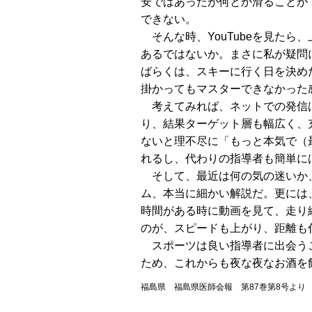
安ではあったが何とか滑ることが
できない。
そんな時、YouTubeを見た
あるではないか。まさに私が疑問
ばらくは、スキーに行く日を決め
掛かってもマスターできなかった
考えてみれば、ネットでの発信は
り、結果ターゲット層も幅広く、
ないと理不尽に「もっと本気で（
れるし、代わりの指導者も簡単に
そして、最近は何の気の迷いか、
ム、本当に細かい解説だ。更には
時間がある時に動画を見て、走り
のが、スピードも上がり、距離も
スポーツは良い指導者に出会うこ
ため、これからも夜な夜なお酒を
福島県 福島県医師会報 第87巻第8号より