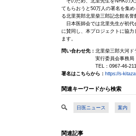
そのため、北里先生をNHKの大
てもらおうと50万人の署名を集
る北里英郎北里柴三郎記念館名誉
日本医師会では北里先生が初代
に賛同し、本プロジェクトに協力
ます。
問い合わせ先：
北里柴三郎大河ド
実行委員会事務局（小国
TEL：0967-46-211
署名はこちらから：
https://s-kitaza
関連キーワードから検索
日医ニュース
案内
関連記事