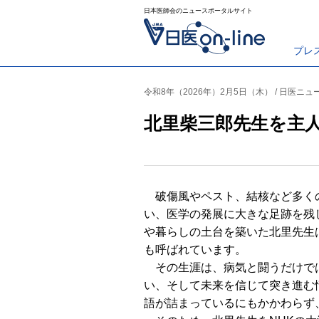
日本医師会のニュースポータルサイト
プレ
令和8年（2026年）2月5日（木） / 日医ニュ
北里柴三郎先生を主
破傷風やペスト、結核など多く
い、医学の発展に大きな足跡を残
や暮らしの土台を築いた北里先生
も呼ばれています。
その生涯は、病気と闘うだけで
い、そして未来を信じて突き進む
語が詰まっているにもかかわらず