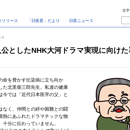
文字
スリリース
「日医君」だより
日医ニュース
ース
人公としたNHK大河ドラマ実現に向けた
の命を脅かす伝染病に立ち向か
した北里柴三郎先生。私達の健康
は今では「近代日本医学の父」と
はなく、仲間との絆や困難との闘
情熱にあふれたドラマチックな物
、十分に伝わっていません。