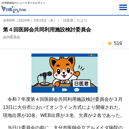
日本医師会のニュースポータルサイト
令和8年（2026年）3月19日（木） / 「日医君」だより
第４回医師会共同利用施設検討委員会
会内委員会
519
令和７年度第４回医師会共同利用施設検討委員会が３月
13日に大分市においてオンライン方式により開催された。
現地出席が10名、WEB出席が３名、欠席が２名であった。
当日は委員会の前に、大分市医師会立アルメイダ病院の