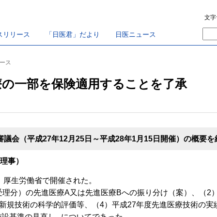
文字
スリリース
「日医君」だより
日医ニュース
ュース
療の一部を保険適用することを了承
会（平成27年12月25日～平成28年1月15日開催）の概要
任理事）
、厚生労働省で開催された。
受理分）の先進医療A又は先進医療Bへの振り分け（案）、（2
新規技術の科学的評価等、（4）平成27年度先進医療技術の実
施設基準の見直し─についてであった。