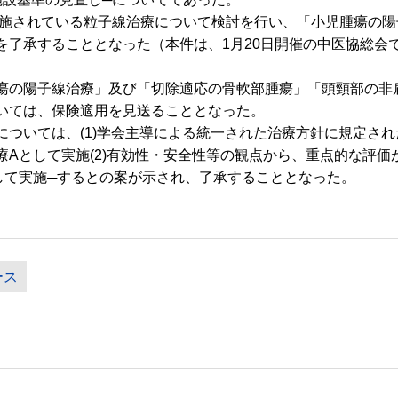
施されている粒子線治療について検討を行い、「小児腫瘍の陽
を了承することとなった（本件は、1月20日開催の中医協総会
の陽子線治療」及び「切除適応の骨軟部腫瘍」「頭頸部の非
いては、保険適用を見送ることとなった。
ついては、(1)学会主導による統一された治療方針に規定さ
療Aとして実施(2)有効性・安全性等の観点から、重点的な評
して実施─するとの案が示され、了承することとなった。
ース