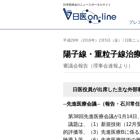
日本医師会のニュースポータルサイト
プレ
平成28年（2016年）2月5日（金） / 日医ニ
陽子線・重粒子線治
審議会報告（理事会速報より）
日医役員が出席した主な外部審議
─先進医療会議─（報告・石川常
第38回先進医療会議が1月14日
議題は、（1）新規技術（12月
的評価等、（3）先進医療Bに係る
険導入等、（6）先進医療技術の