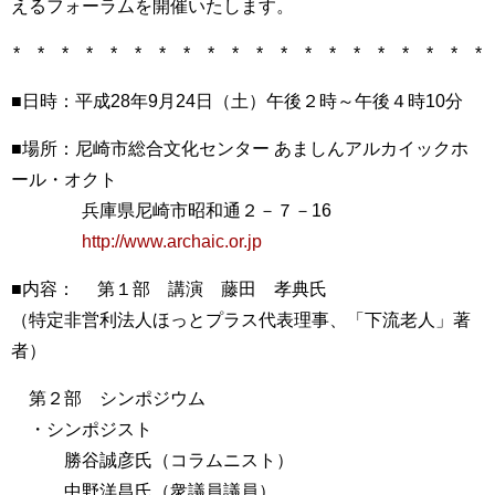
えるフォーラムを開催いたします。
* * * * * * * * * * * * * * * * * * * *
■日時：平成28年9月24日（土）午後２時～午後４時10分
■場所：尼崎市総合文化センター あましんアルカイックホ
ール・オクト
兵庫県尼崎市昭和通２－７－16
http://www.archaic.or.jp
■内容： 第１部 講演 藤田 孝典氏
（特定非営利法人ほっとプラス代表理事、「下流老人」著
者）
第２部 シンポジウム
・シンポジスト
勝谷誠彦氏（コラムニスト）
中野洋昌氏（衆議員議員）