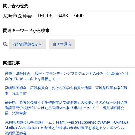
問い合わせ先
尼崎市医師会 TEL:06－6488－7400
関連キーワードから検索
各地の医師会から
白クマ通信
関連記事
神奈川県医師会 広報・ブランディングプロジェクトの歩み―組織強化と社
会的プレゼンス向上を目指して―
宮崎県医師会 広報委員会における医学生委員の活躍 宮崎県医師会常任理
事 荒木早苗
福井県「看護師養成所学生確保重点支援事業」の概要とその経緯～医師会立
看護専門学校存続に向けた県医師会の取り組みについて～ 福井県医師会
長 池端幸彦
沖縄県医師会若手医師チーム：Team F-Vision supported by OMA（Okinawa
Medical Association）の結成と沖縄県の未来の医療を考えるシンポジウム―
沖縄県医師会―