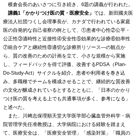
横倉会長のあいさつに引き続き、6題の講義が行われた。
講義1「かかりつけ医の質・医療安全」
では、新田國夫医
療法人社団つくし会理事長が、カナダで行われている家庭
医の自発的な自己省察の例として、①患者中心性②公平・
公正性③適時性と近接性④安全性⑤効果的な診療⑥効率性
⑦統合ケアと継続性⑧適切な診療所リソース―の観点か
ら、質の改善のための計画を立て、小さな規模から実施
し、フィードバックを得て評価、改善するPDSA（Plan-
Do-Study-Act）サイクルを紹介。患者や利用者を巻き込
み、多職種でチームを構成させることで、継続的な質改善
の文化が醸成されているとするとともに、「日本のかかり
つけ医の質を考える上でも共通事項が多く、参考になる」
と述べた。
また、川﨑志保理順天堂大学医学部心臓血管外科学・病
院管理学先任准教授は、大学病院における経験を踏まえ
て、医療安全は、「医療安全管理」「感染対策」「職員の