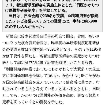
より、都道府県医師会を実施主体とした「日医かかりつ
け医機能研修制度」を開始している。
当日は、日医会館で239名が受講。44都道府県が接続
したテレビ会議システムでの受講には、事前に約6,900
名の申し込みがあった。
研修会は鈴木邦彦常任理事の司会で開会。冒頭、あいさ
つに立った横倉義武会長は、昨年度の本研修制度応用研修
会の受講者数は全国で延べ9391名となり、そのうち1195名
が修了要件を満たし、各都道府県医師会の認定かかりつけ
医として認定証並びに修了証書を取得したことを報告。
「制度開始初年度であったにもかかわらず大変多くの先生
方に本研修制度を受講して頂いた。かかりつけ医こそがわ
が国の超高齢社会を支えていくという使命感に基づき、行
動されているものと考えている」と述べるとともに、日医
としても、かかりつけ医機能の評価を高め、更なる普及と
定着を図っていくとの姿勢を示した。