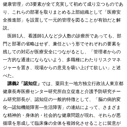
健康管理」の3要素が全て充実して初めて成り立つものであ
り、これらの部署を取りまとめる上部組織として「医療安
全推進部」を設置して一元的管理を図ることが有効だと解
説。
医師1人、看護師1人など少人数の診療所であっても、部
門と部署の省略はせず、兼任という形でそれぞれの要素を
残しての対応が医療安全につながるとし、「管理者からの
一方的な通達にならないよう、多職種にわたりリスクマネ
ジャーを置き、現場からの意見を吸い上げて欲しい」と述
べた。
講義2「認知症」
では、粟田主一地方独立行政法人東京都
健康長寿医療センター研究所自立促進と介護予防研究チー
ム研究部長が、認知症の一般的特徴として、「脳の病的変
化―認知機能障害―生活障害」の連結によって、さまざま
な精神的・身体的・社会的な健康問題が現れ、それらが悪
循環を形成して臨床像の全体を複雑化させることに留意が