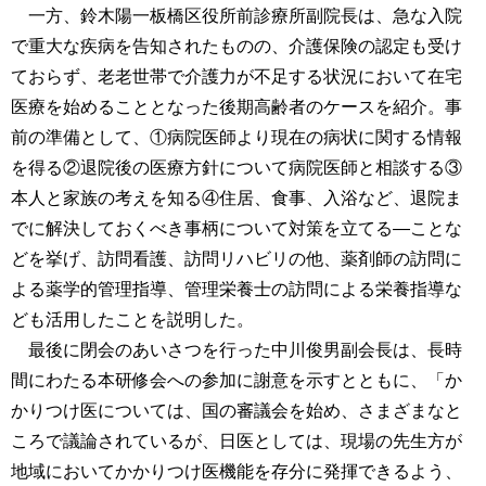
一方、鈴木陽一板橋区役所前診療所副院長は、急な入院
で重大な疾病を告知されたものの、介護保険の認定も受け
ておらず、老老世帯で介護力が不足する状況において在宅
医療を始めることとなった後期高齢者のケースを紹介。事
前の準備として、①病院医師より現在の病状に関する情報
を得る②退院後の医療方針について病院医師と相談する③
本人と家族の考えを知る④住居、食事、入浴など、退院ま
でに解決しておくべき事柄について対策を立てる―ことな
どを挙げ、訪問看護、訪問リハビリの他、薬剤師の訪問に
よる薬学的管理指導、管理栄養士の訪問による栄養指導な
ども活用したことを説明した。
最後に閉会のあいさつを行った中川俊男副会長は、長時
間にわたる本研修会への参加に謝意を示すとともに、「か
かりつけ医については、国の審議会を始め、さまざまなと
ころで議論されているが、日医としては、現場の先生方が
地域においてかかりつけ医機能を存分に発揮できるよう、