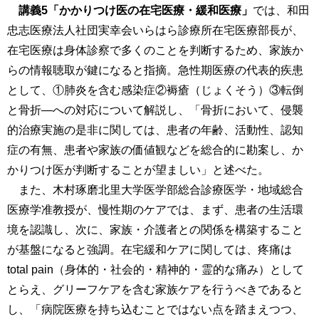
講義5「かかりつけ医の在宅医療・緩和医療」
では、和田
忠志医療法人社団実幸会いらはら診療所在宅医療部長が、
在宅医療は身体診察で多くのことを判断するため、家族か
らの情報聴取が鍵になると指摘。急性期医療の代表的疾患
として、①肺炎を含む感染症②褥瘡（じょくそう）③転倒
と骨折―への対応について解説し、「骨折において、侵襲
的治療実施の是非に関しては、患者の年齢、活動性、認知
症の有無、患者や家族の価値観などを総合的に勘案し、か
かりつけ医が判断することが望ましい」と述べた。
また、木村琢磨北里大学医学部総合診療医学・地域総合
医療学准教授が、慢性期のケアでは、まず、患者の生活環
境を認識し、次に、家族・介護者との関係を構築すること
が基盤になると強調。在宅緩和ケアに関しては、疼痛は
total pain（身体的・社会的・精神的・霊的な痛み）として
とらえ、グリーフケアを含む家族ケアを行うべきであると
し、「病院医療を持ち込むことではない点を踏まえつつ、