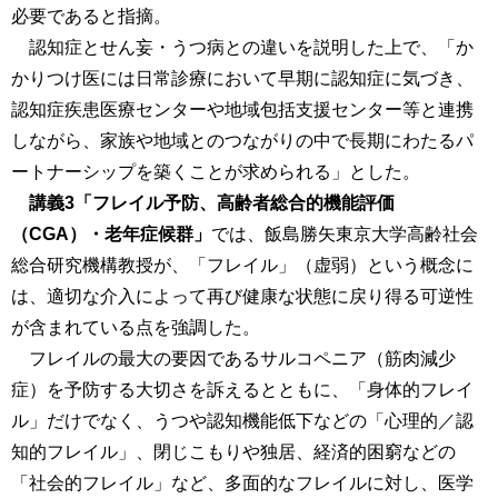
必要であると指摘。
認知症とせん妄・うつ病との違いを説明した上で、「か
かりつけ医には日常診療において早期に認知症に気づき、
認知症疾患医療センターや地域包括支援センター等と連携
しながら、家族や地域とのつながりの中で長期にわたるパ
ートナーシップを築くことが求められる」とした。
講義3「フレイル予防、高齢者総合的機能評価
（CGA）・老年症候群」
では、飯島勝矢東京大学高齢社会
総合研究機構教授が、「フレイル」（虚弱）という概念に
は、適切な介入によって再び健康な状態に戻り得る可逆性
が含まれている点を強調した。
フレイルの最大の要因であるサルコペニア（筋肉減少
症）を予防する大切さを訴えるとともに、「身体的フレイ
ル」だけでなく、うつや認知機能低下などの「心理的／認
知的フレイル」、閉じこもりや独居、経済的困窮などの
「社会的フレイル」など、多面的なフレイルに対し、医学