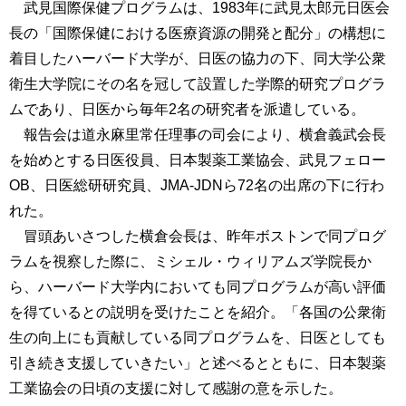
武見国際保健プログラムは、1983年に武見太郎元日医会
長の「国際保健における医療資源の開発と配分」の構想に
着目したハーバード大学が、日医の協力の下、同大学公衆
衛生大学院にその名を冠して設置した学際的研究プログラ
ムであり、日医から毎年2名の研究者を派遣している。
報告会は道永麻里常任理事の司会により、横倉義武会長
を始めとする日医役員、日本製薬工業協会、武見フェロー
OB、日医総研研究員、JMA-JDNら72名の出席の下に行わ
れた。
冒頭あいさつした横倉会長は、昨年ボストンで同プログ
ラムを視察した際に、ミシェル・ウィリアムズ学院長か
ら、ハーバード大学内においても同プログラムが高い評価
を得ているとの説明を受けたことを紹介。「各国の公衆衛
生の向上にも貢献している同プログラムを、日医としても
引き続き支援していきたい」と述べるとともに、日本製薬
工業協会の日頃の支援に対して感謝の意を示した。