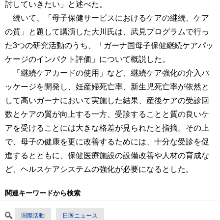
討していきたい」と述べた。
続いて、「母子保健サービスにおけるケアの継続、ケア
の質」と題して講演した大川氏は、武見プログラムで行っ
た3つの研究活動のうち、「ガーナ国母子保健継続ケアパッ
ケージのインパクト評価」について概説した。
「継続ケアカードの使用」など、継続ケア強化の介入パ
ッケージを開発し、妊産婦死亡率、新生児死亡率が依然と
して高いガーナにおいて実施した結果、産後ケアの受診回
数とケアの質が向上する一方、受診することと質の良いケ
アを受けることには大きな格差が見られたと指摘。その上
で、母子の健康を更に改善するためには、十分な受診を促
進するとともに、保健医療施設の設備改善や人材の育成な
ど、ヘルスケアシステムの強化が必要になるとした。
関連キーワードから検索
国際活動
日医ニュース