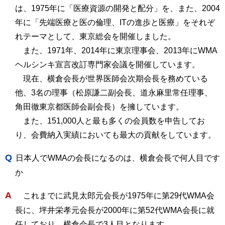
は、1975年に「医療資源の開発と配分」を、また、2004
年に「先端医療と医の倫理、ITの進歩と医療」をそれぞ
れテーマとして、東京総会を開催しました。
また、1971年、2014年に東京理事会、2013年にWMA
ヘルシンキ宣言改訂専門家会議を開催しています。
現在、横倉会長が世界医師会次期会長を務めている
他、3名の理事（松原謙二副会長、道永麻里常任理事、
角田徹東京都医師会副会長）を擁しています。
また、151,000人と最も多くの会員数を申告してお
り、会費納入実績においても最大の貢献をしています。
Q
日本人でWMAの会長になるのは、横倉会長で何人目です
か
A
これまでに武見太郎元会長が1975年に第29代WMA会
長に、坪井栄孝元会長が2000年に第52代WMA会長に就
任しており、横倉会長で3人目となります。