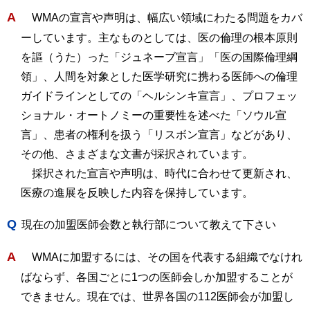
A
WMAの宣言や声明は、幅広い領域にわたる問題をカバ
ーしています。主なものとしては、医の倫理の根本原則
を謳（うた）った「ジュネーブ宣言」「医の国際倫理綱
領」、人間を対象とした医学研究に携わる医師への倫理
ガイドラインとしての「ヘルシンキ宣言」、プロフェッ
ショナル・オートノミーの重要性を述べた「ソウル宣
言」、患者の権利を扱う「リスボン宣言」などがあり、
その他、さまざまな文書が採択されています。
採択された宣言や声明は、時代に合わせて更新され、
医療の進展を反映した内容を保持しています。
Q
現在の加盟医師会数と執行部について教えて下さい
A
WMAに加盟するには、その国を代表する組織でなけれ
ばならず、各国ごとに1つの医師会しか加盟することが
できません。現在では、世界各国の112医師会が加盟し