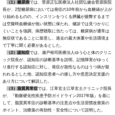
（1）糖尿病
では、菅原正弘医療法人社団弘健会菅原医院
長が、2型糖尿病においては発症の10年前から血糖値が上が
り始めるものの、インスリンをつくる膵臓が疲弊するまで
は空腹時血糖値が低い状態に保たれ、健診では見つかりに
くいことを強調。病歴聴取に当たっては、糖尿病が通常は
無症状であることに留意し、過去の最大体重や生活環境ま
で丁寧に聞く必要があるとした。
（2）認知症
では、瀬戸裕司医療法人ゆう心と体のクリニ
ック院長が、認知症の診断基準を説明。記憶障害がゆっく
り進行する認知症に対し、発症が急性なものはうつ病が疑
われるとした他、認知症患者への接し方や意思決定支援の
あり方について解説した。
（3）脂質異常症
では、江草玄士江草玄士クリニック院長
が、『動脈硬化性疾患予防ガイドライン2017年版』を基に
して、脂質異常症の診断基準の注意点や生活習慣改善策の
ポイント、治療薬の有効性・安全性について説明した。