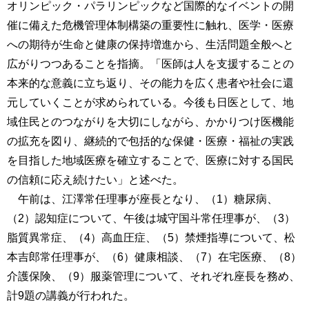
オリンピック・パラリンピックなど国際的なイベントの開
催に備えた危機管理体制構築の重要性に触れ、医学・医療
への期待が生命と健康の保持増進から、生活問題全般へと
広がりつつあることを指摘。「医師は人を支援することの
本来的な意義に立ち返り、その能力を広く患者や社会に還
元していくことが求められている。今後も日医として、地
域住民とのつながりを大切にしながら、かかりつけ医機能
の拡充を図り、継続的で包括的な保健・医療・福祉の実践
を目指した地域医療を確立することで、医療に対する国民
の信頼に応え続けたい」と述べた。
午前は、江澤常任理事が座長となり、（1）糖尿病、
（2）認知症について、午後は城守国斗常任理事が、（3）
脂質異常症、（4）高血圧症、（5）禁煙指導について、松
本吉郎常任理事が、（6）健康相談、（7）在宅医療、（8）
介護保険、（9）服薬管理について、それぞれ座長を務め、
計9題の講義が行われた。