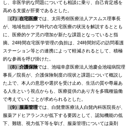
し、非医学的な問題についても相談に乗り、自己肯定感を
高める支援が肝要であるとした。
（7）在宅医療
では、太田秀樹医療法人アスムス理事長
が、地域包括ケア時代の在宅医療の状況を解説するととも
に、医療的ケア児の増加が新たな課題となっていると指
摘。24時間在宅医学管理の負担は、24時間対応の訪問看護
ステーション等との連携によって軽減されるとして、積極
的な参画を呼び掛けた。
（8）介護保険
では、池端幸彦医療法人池慶会池端病院理
事長／院長が、介護保険制度の現状と課題について概説し
た上で、本人の意思や選択を受け止め、生活の質や尊厳あ
る人生という視点からも、医療提供のあり方を多職種協働
で考えていくことが求められるとした。
（9）服薬管理
では、白髭豊医療法人白髭内科医院長が、
服薬アドヒアランスが低下する要因として、認知機能の低
下、難聴、視力低下等を挙げ、服薬管理については薬剤