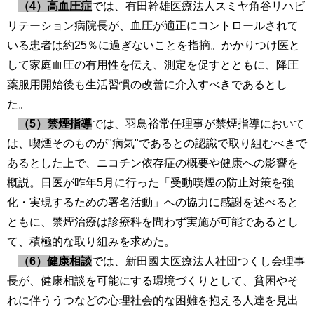
（4）高血圧症
では、有田幹雄医療法人スミヤ角谷リハビ
リテーション病院長が、血圧が適正にコントロールされて
いる患者は約25％に過ぎないことを指摘。かかりつけ医と
して家庭血圧の有用性を伝え、測定を促すとともに、降圧
薬服用開始後も生活習慣の改善に介入すべきであるとし
た。
（5）禁煙指導
では、羽鳥裕常任理事が禁煙指導において
は、喫煙そのものが"病気"であるとの認識で取り組むべきで
あるとした上で、ニコチン依存症の概要や健康への影響を
概説。日医が昨年5月に行った「受動喫煙の防止対策を強
化・実現するための署名活動」への協力に感謝を述べると
ともに、禁煙治療は診療科を問わず実施が可能であるとし
て、積極的な取り組みを求めた。
（6）健康相談
では、新田國夫医療法人社団つくし会理事
長が、健康相談を可能にする環境づくりとして、貧困やそ
れに伴ううつなどの心理社会的な困難を抱える人達を見出