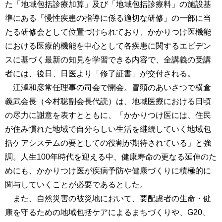
た「地域包括診療加算」及び「地域包括診療料」の施設基
準にある「慢性疾患の指導に係る適切な研修」の一部に当
たる研修会として位置づけられており、かかりつけ医機能
における医療的機能を中心として各疾患に関するエビデン
スに基づく最新の知見を学習できる内容で、全講義の受講
者には、後日、日医より「修了証書」が交付される。
江澤和彦常任理事の司会で開会。冒頭のあいさつで横倉
義武会長（今村聡副会長代読）は、地域医療における日頃
の尽力に謝意を表すとともに、「かかりつけ医には、住民
が住み慣れた地域で自分らしい生活を継続していく地域包
括ケアシステムの要としての役割が期待されている」と強
調。人生100年時代を迎える中、健康寿命の更なる延伸のた
めにも、かかりつけ医が疾病予防や健康づくりに積極的に
関与していくことが必要であるとした。
また、自然災害の被災地において、要配慮者の生命・健
康を守るための地域包括ケアによるまちづくりや、G20、