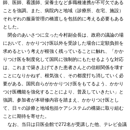
師、医師、看護師、栄養士など多職種連携が不可欠である
ことを強調。また、病院内と地域（診療所、在宅、施設）
それぞれの服薬管理の橋渡しを包括的に考える必要もある
とした。
閉会のあいさつに立った今村副会長は、政府の議論の場
において、かかりつけ医以外を受診した場合に定額負担を
求めるという考えが根強く残っていることに触れ、「かか
りつけ医を制度化して国民に強制的にもたせるような対応
は、これまで築き上げてきた患者さんとの信頼関係を壊す
ことになりかねず、根気強く、その都度打ち消していく必
要がある。国民自らがかかりつけ医をもてるよう、かかり
つけ医機能を強化することにより、普及していきたい」と
強調。参加者が本研修内容を踏まえ、かかりつけ医とし
て、日々の診療と地域包括ケアシステムの構築に取り組む
ことに期待を寄せた。
なお、当日は日医会館で272名が受講した他、テレビ会議