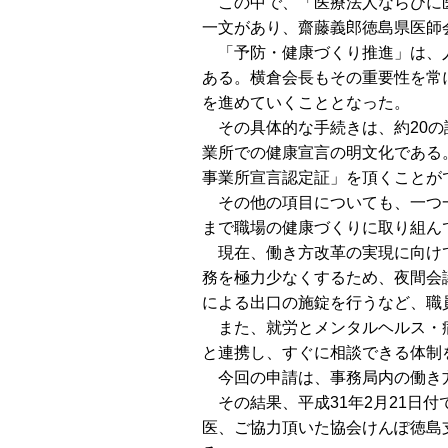
この中で、「医療法人ならびに医
一文があり、齋藤義郎徳島県医師
「予防・健康づくり推進」は、人
ある。横倉会長もその重要性を常
を進めていくこととなった。
その具体的な手続きは、約20の
業所での健康宣言の明文化である。
事業所宣言認定証」を頂くことが
その他の項目についても、一つ一
まで職場の健康づくりに取り組ん
現在、働き方改革の実現に向けて
務を極力少なくするため、夜間会
による出口の施錠を行うなど、職
また、就労とメンタルヘルス・病
と連携し、すぐに相談できる体制
今回の申請は、事務局内の働き
その結果、平成31年2月21日付
医、ご協力頂いた協会けんぽ徳島