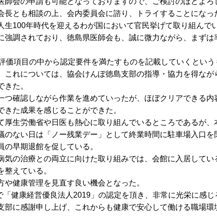
師会の申請も可能となっておりますので、ご検討のほどよろ
会長とも相談の上、会内委員会に諮り、トライすることになっ
生100年時代を迎えるわが国において官民挙げて取り組んで
に強調されており、徳島県医師会も、誠に微力ながら、まずは
評価項目の中から認定要件を満たすものを記載していくという
これについては、協会けんぽ徳島支部の指導・協力を得ながら、
できた。
つ確認しながら作業を進めていったが、ほぼクリアできる内
できた成果を感じることができた。
厚生労働省や日医も熱心に取り組んでいるところであるが、
議のない日は「ノー残業デー」として終業時間に駐車場入口を
員の早期退館を促している。
気の治療との両立に向けた取り組みでは、会館に入居してい
を整えている。
方や健康管理を見直す良い機会となった。
で「健康経営優良法人2019」の認定を頂き、非常に光栄に感
支部に感謝申し上げ、これからも健康で安心して働ける職場環