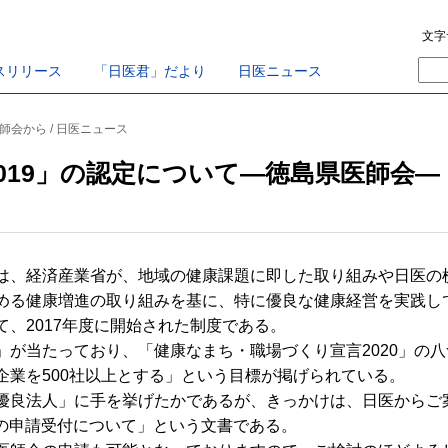
文字
スリリース
「日医君」だより
日医ニュース
医師会から / 日医ニュース
019」の認定について―徳島県医師会―
、経済産業省が、地域の健康課題に即した取り組みや日医の
める健康増進の取り組みを基に、特に優良な健康経営を実践し
、2017年度に開始された制度である。
が当たっており、「健康なまち・職場づくり宣言2020」の
企業を500社以上とする」という目標が掲げられている。
良法人」に手を挙げたかであるが、きっかけは、日医からご案
19の申請受付について」という文書である。