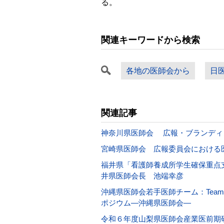
る。
関連キーワードから検索
各地の医師会から
日
関連記事
神奈川県医師会 広報・ブランディ
宮崎県医師会 広報委員会における
福井県「看護師養成所学生確保重点
井県医師会長 池端幸彦
沖縄県医師会若手医師チーム：Team F-Vis
ポジウム―沖縄県医師会―
令和６年度山梨県医師会産業医前期