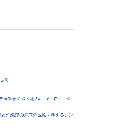
して―
県医師会の取り組みについて～ 福
ation）の結成と沖縄県の未来の医療を考えるシン