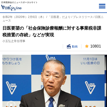
日本医師会のニュースポータルサイト
令和2年（2020年）2月6日（木） / 「日医君」だより / プレスリリース / 日医ニ
ュース
日医要望の「社会保険診療報酬に対する事業税非課
税措置の存続」などが実現
小玉弘之常任理事
10801
動画