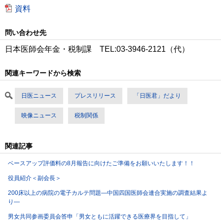
資料
問い合わせ先
日本医師会年金・税制課 TEL:03-3946-2121（代）
関連キーワードから検索
日医ニュース
プレスリリース
「日医君」だより
映像ニュース
税制関係
関連記事
ベースアップ評価料の8月報告に向けたご準備をお願いいたします！！
役員紹介＜副会長＞
200床以上の病院の電子カルテ問題―中国四国医師会連合実施の調査結果よ
り―
男女共同参画委員会答申「男女ともに活躍できる医療界を目指して」