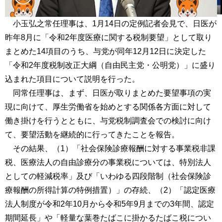
小玉弘之常任理事は、1月14日の定例記者会見で、日医が
昨年8月に「令和2年度医療に関する税制要望」として取り
まとめた14項目のうち、与党が同年12月12日に決定した
「令和2年度税制改正大綱（自由民主党・公明党）」に盛り
込まれた項目について説明を行った。
同常任理事は、まず、日医が取りまとめた要望事項の実
現に向けて、厚生労働省を始めとする関係各方面に対して
働き掛けを行うとともに、与党税制調査会での検討に向け
て、要望活動を継続的に行ってきたことを報告。
その結果、（1）「社会保険診療報酬に対する事業税非課
税、医療法人の自由診療分の事業税については、特別法人
としての軽減税率」及び「いわゆる四段階制（社会保険診
療報酬の所得計算の特例措置）」の存続、（2）「認定医療
法人制度が令和2年10月から令和5年9月までの3年間、認定
期間延長」や「軽量な葉巻たばこに掛かるたばこ税につい