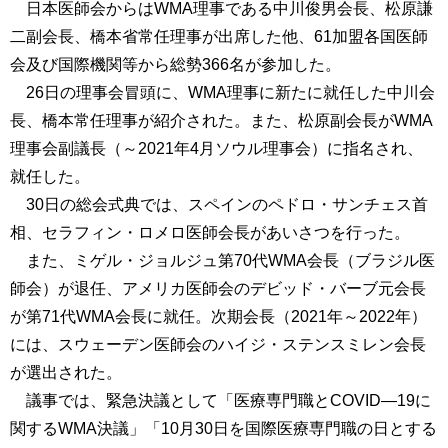
日本医師会からはWMA理事である中川俊男会長、松原謙
二副会長、橋本省常任理事が出席した他、61加盟各国医師
会及び国際機関等から総勢366名が参加した。
26日の理事会冒頭に、WMA理事に新たに就任した中川会
長、橋本常任理事が紹介された。また、松原副会長がWMA
理事会副議長（～2021年4月ソウル理事会）に指名され、
就任した。
30日の総会式典では、スペインのペドロ・サンチェス首
相、セラフィン・ロメロ医師会長があいさつを行った。
また、ミゲル・ジョルジュ第70代WMA会長（ブラジル医
師会）が退任、アメリカ医師会のデビッド・バーブ元会長
が第71代WMA会長に就任。次期会長（2021年～2022年）
には、スウェーデン医師会のハイジ・ステンスミレン会長
が選出された。
議事では、緊急決議として「医療専門職とCOVID―19に
関するWMA決議」「10月30日を国際医療専門職の日とする