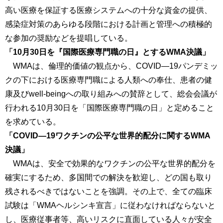
高い医療を保証する医療システムへの十分な資金の提供、
感染症対策のあらゆる段階における計画と管理への積極的
な参加の奨励などを提唱している。
「10月30日を『国際医療専門職の日』とするWMA決議」
WMAは、倫理的価値の観点から、COVID―19パンデミッ
クの下における医療専門職による人類への奉仕、患者の健
康及びwell-beingへの取り組みへの賛辞として、総会会議が
行われる10月30日を「国際医療専門職の日」と定めること
を求めている。
「COVID―19ワクチンの公平な世界的配分に関するWMA
決議」
WMAは、安全で効果的なワクチンの公平な世界的配分を
確実にするため、多国間での解決を歓迎し、どの国も取り
残されるべきではないことを強調。その上で、全ての臨床
試験は「WMAヘルシンキ宣言」に従わなければならないと
し、医療従事者等、高いリスクに直面している人々が安全