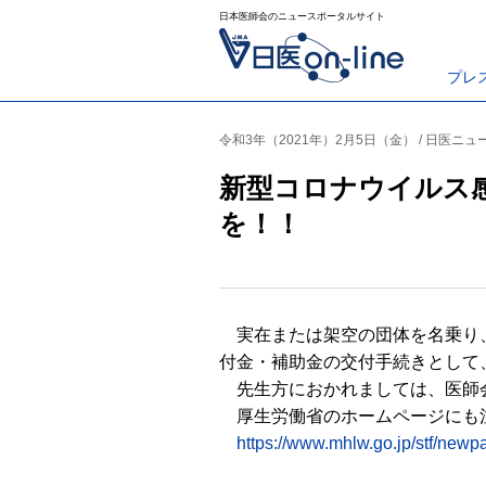
日本医師会のニュースポータルサイト
プレ
令和3年（2021年）2月5日（金） / 日医ニュ
新型コロナウイルス
を！！
実在または架空の団体を名乗り、
付金・補助金の交付手続きとして
先生方におかれましては、医師会
厚生労働省のホームページにも
https://www.mhlw.go.jp/stf/new