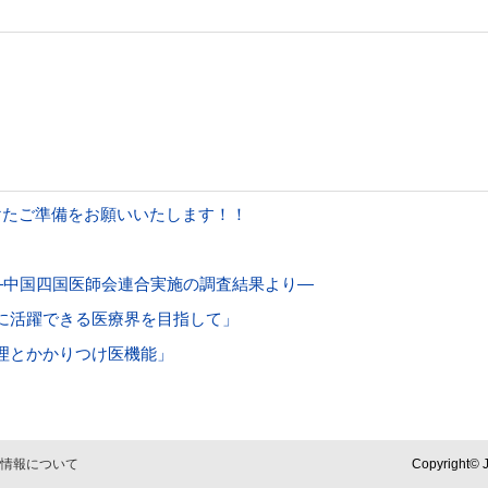
けたご準備をお願いいたします！！
―中国四国医師会連合実施の調査結果より―
に活躍できる医療界を目指して」
理とかかりつけ医機能」
情報について
Copyright© J