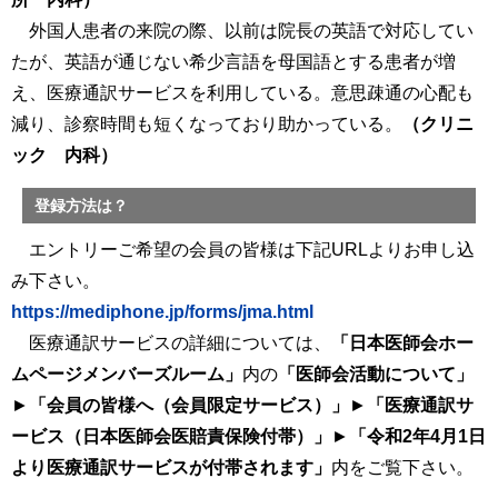
外国人患者の来院の際、以前は院長の英語で対応してい
たが、英語が通じない希少言語を母国語とする患者が増
え、医療通訳サービスを利用している。意思疎通の心配も
減り、診察時間も短くなっており助かっている。
（クリニ
ック 内科）
登録方法は？
エントリーご希望の会員の皆様は下記URLよりお申し込
み下さい。
https://mediphone.jp/forms/jma.html
医療通訳サービスの詳細については、
「日本医師会ホー
ムページメンバーズルーム」
内の
「医師会活動について」
►
「会員の皆様へ（会員限定サービス）」
►
「医療通訳サ
ービス（日本医師会医賠責保険付帯）」
►
「令和2年4月1日
より医療通訳サービスが付帯されます」
内をご覧下さい。